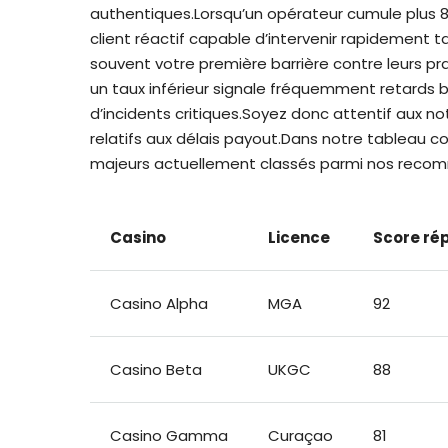
authentiques.Lorsqu’un opérateur cumule plus 85
client réactif capable d’intervenir rapidement 
souvent votre première barrière contre leurs p
un taux inférieur signale fréquemment retards
d’incidents critiques.Soyez donc attentif aux n
relatifs aux délais payout.Dans notre tableau c
majeurs actuellement classés parmi nos recom
Casino
Licence
Score ré
Casino Alpha
MGA
92
Casino Beta
UKGC
88
Casino Gamma
Curaçao
81