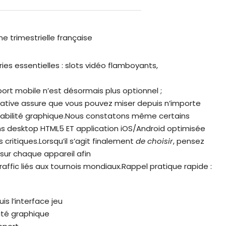
 trimestrielle française
ies essentielles : slots vidéo flamboyants,
port mobile n’est désormais plus optionnel ;
native assure que vous pouvez miser depuis n’importe
 stabilité graphique.Nous constatons même certains
s desktop HTML5 ET application iOS/Android optimisée
critiques.Lorsqu’il s’agit finalement
de choisir
, pensez
sur chaque appareil afin
affic liés aux tournois mondiaux.Rappel pratique rapide :
 l’interface jeu
dité graphique