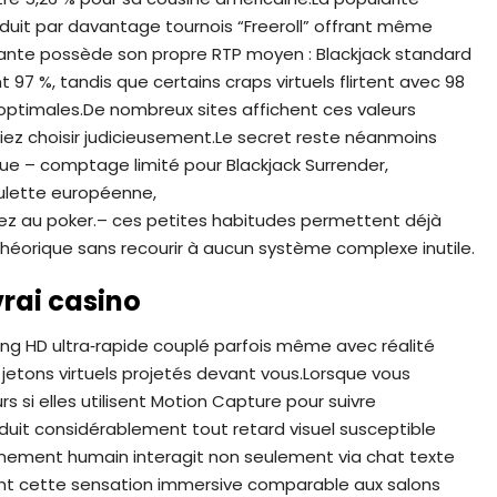
aduit par davantage tournois “Freeroll” offrant même
ante possède son propre RTP moyen : Blackjack standard
97 %, tandis que certains craps virtuels flirtent avec 98
s optimales.De nombreux sites affichent ces valeurs
iez choisir judicieusement.Le secret reste néanmoins
que – comptage limité pour Blackjack Surrender,
oulette européenne,
uez au poker.– ces petites habitudes permettent déjà​
héorique sans recourir à aucun système complexe inutile.​
vrai casino
ing HD ultra‑rapide couplé parfois même avec réalité
tons virtuels projetés devant vous.Lorsque vous
s si elles utilisent Motion Capture pour suivre
duit considérablement tout retard visuel susceptible
nnement humain interagit non seulement via chat texte
ment cette sensation immersive comparable aux salons