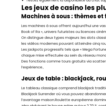
Testez également la disponibilité du chat su
Les jeux de casino les p
Machines à sous : thèmes et 
Les machines à sous offrent aujourd’hui une
Book of Ra », univers futuristes ou licences ci
On distingue deux types majeurs :les slots clas
les vidéos modernes pouvant atteindre cinq rou
Les jackpots progressifs tels que « Mega Fortu
chaque mise effectuée au sein du réseau mon
Des fonctions comme tours gratuits via scatter
l’expérience。
Jeux de table : blackjack, rou
Le tableau classique comprend blackjack traditio
Blackjack Surrender où vous pouvez abandonner 
l’avantage maison.Roulette européenne domine
zéro réduisant le house edge autour 2,70 % cont