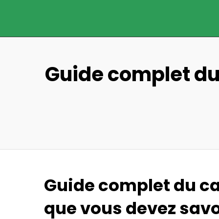
Guide complet du 
Guide complet du cas
que vous devez savo