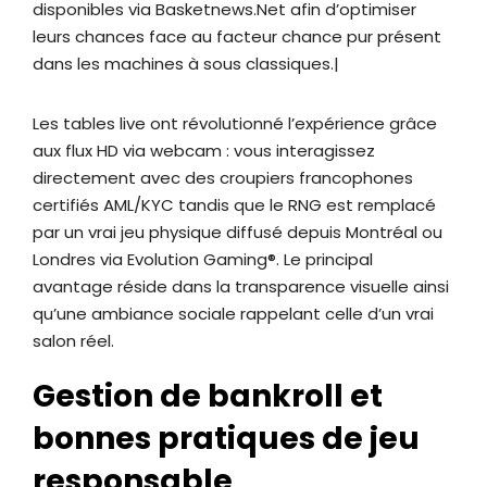
disponibles via Basketnews.Net afin d’optimiser
leurs chances face au facteur chance pur présent
dans les machines à sous classiques.|
Les tables live ont révolutionné l’expérience grâce
aux flux HD via webcam : vous interagissez
directement avec des croupiers francophones
certifiés AML/KYC tandis que le RNG est remplacé
par un vrai jeu physique diffusé depuis Montréal ou
Londres via Evolution Gaming®. Le principal
avantage réside dans la transparence visuelle ainsi
qu’une ambiance sociale rappelant celle d’un vrai
salon réel.
Gestion de bankroll et
bonnes pratiques de jeu
responsable