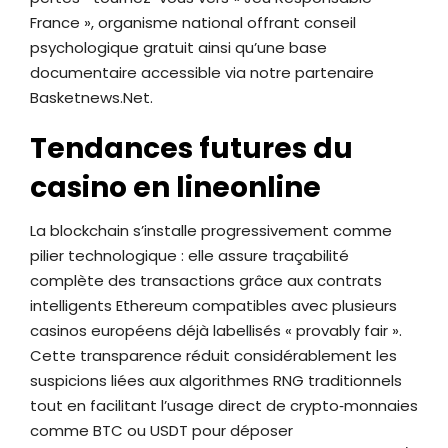
France », organisme national offrant conseil
psychologique gratuit ainsi qu’une base
documentaire accessible via notre partenaire
Basketnews.Net.
Tendances futures du
casino en line​online​
La blockchain s’installe progressivement comme
pilier technologique : elle assure traçabilité
complète des transactions grâce aux contrats
intelligents Ethereum compatibles avec plusieurs
casinos européens déjà labellisés « provably fair ».
Cette transparence réduit considérablement les
suspicions liées aux algorithmes RNG traditionnels
tout en facilitant l’usage direct de crypto‑monnaies
comme BTC ou USDT pour déposer