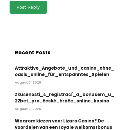
Recent Posts
Attraktive_Angebote_und_casino_ohne_
oasis_online_für_entspanntes_Spielen
August 7, 2026
Zkušenosti_s_registrací_a_bonusem_u_
22bet_pro_české_hráče_online_kasina
August 7, 2026
Waarom kiezen voor Lizaro Casino? De
voordelen van een royale welkomstbonus