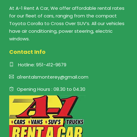
At A-1 Rent A Car, We offer affordable rental rates
for our fleet of cars, ranging from the compact
Toyota Corolla to Cross Over SUV’s. All our vehicles
have air conditioning, power steering, electric
windows.
Contact Info
Hotline:
951-412-9679
a1rentalsmonterey@gmail.com
Opening Hours : 08.30 to 04.30