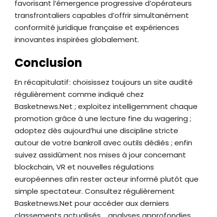
favorisant l’émergence progressive d’opérateurs
transfrontaliers capables d’offrir simultanément
conformité juridique française et expériences
innovantes inspirées globalement.
Conclusion
En récapitulatif : choisissez toujours un site audité
régulièrement comme indiqué chez
Basketnews.Net ; exploitez intelligemment chaque
promotion grâce à une lecture fine du wagering ;
adoptez dès aujourd’hui une discipline stricte
autour de votre bankroll avec outils dédiés ; enfin
suivez assidûment nos mises à jour concernant
blockchain, VR et nouvelles régulations
européennes afin rester acteur informé plutôt que
simple spectateur.​ Consultez régulièrement
Basketnews.Net pour accéder aux derniers
classements actualisés、analyses approfondies、