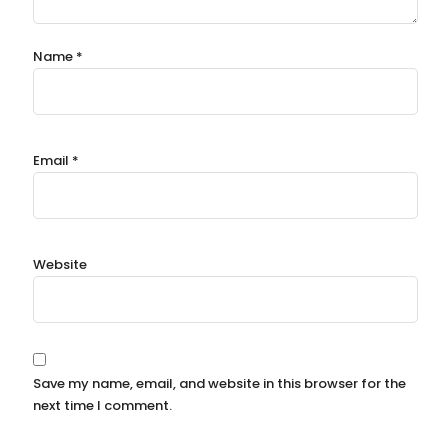
Name
*
Email
*
Website
Save my name, email, and website in this browser for the
next time I comment.