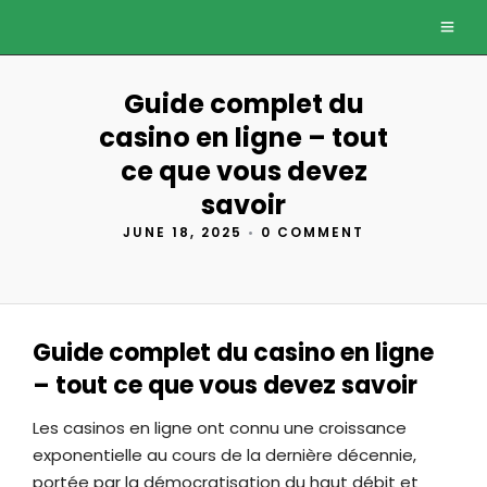
Guide complet du
casino en ligne – tout
ce que vous devez
savoir
JUNE 18, 2025
•
0 COMMENT
Guide complet du casino en ligne
– tout ce que vous devez savoir
Les casinos en ligne ont connu une croissance
exponentielle au cours de la dernière décennie,
portée par la démocratisation du haut débit et