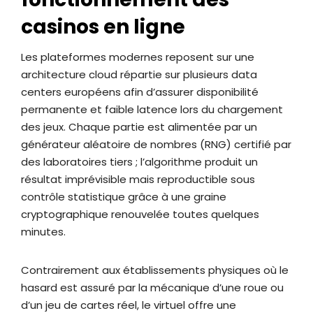
casinos en ligne
Les plateformes modernes reposent sur une
architecture cloud répartie sur plusieurs data
centers européens afin d’assurer disponibilité
permanente et faible latence lors du chargement
des jeux. Chaque partie est alimentée par un
générateur aléatoire de nombres (RNG) certifié par
des laboratoires tiers ; l’algorithme produit un
résultat imprévisible mais reproductible sous
contrôle statistique grâce à une graine
cryptographique renouvelée toutes quelques
minutes.
Contrairement aux établissements physiques où le
hasard est assuré par la mécanique d’une roue ou
d’un jeu de cartes réel, le virtuel offre une