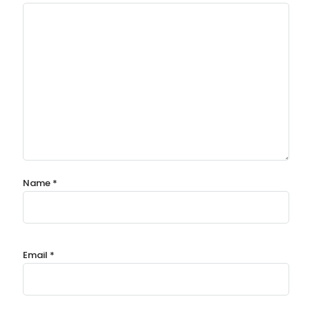
Name
*
Email
*