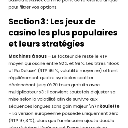
pour filtrer vos options.
Section 3 : Les jeux de
casino les plus populaires
et leurs stratégies
Machines à sous
– Le facteur clé reste le RTP
moyen qui oscille entre 92 % et 98 %. Les titres “Book
of Ra Deluxe” (RTP 96 %, volatilité moyenne) offrent
régulièrement quatre symboles scatter
déclenchant jusqu’à 20 tours gratuits avec
multiplicateur x3 ; il convient toutefois d’ajuster sa
mise selon la volatilité afin de survivre aux
séquences longues sans gain majeur.\n\n
Roulette
– La version européenne possède uniquement zéro
(RTP 97,3 %), alors que l’américaine ajoute double
zéro réduisant légèrement l’avantage maison