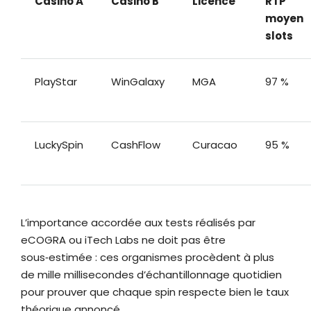
Casino A
Casino B
Licence
RTP
moyen
slots
PlayStar
WinGalaxy
MGA
97 %
LuckySpin
CashFlow
Curacao
95 %
L’importance accordée aux tests réalisés par
eCOGRA ou iTech Labs ne doit pas être
sous‑estimée : ces organismes procèdent à plus
de mille millisecondes d’échantillonnage quotidien
pour prouver que chaque spin respecte bien le taux
théorique annoncé.