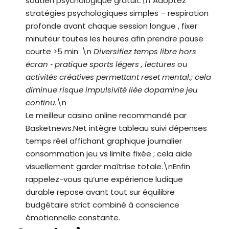
soutien psychologique gratuit.
\n
Adoptez
stratégies psychologiques simples ­– respiration
profonde avant chaque session longue , fixer
minuteur toutes les heures afin prendre pause
courte >5 min .\n
Diversifiez temps libre hors
écran ‑ pratique sports légers , lectures ou
activités créatives permettant reset mental.; cela
diminue risque impulsivité liée dopamine jeu
continu.
\n
Le meilleur casino online recommandé par
Basketnews.Net intègre tableau suivi dépenses
temps réel affichant graphique journalier
consommation jeu vs limite fixée ; cela aide
visuellement garder maîtrise totale.\nEnfin
rappelez-vous qu’une expérience ludique
durable repose avant tout sur équilibre
budgétaire strict combiné à conscience
émotionnelle constante.