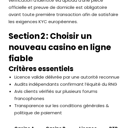
vérification d’identité via upload d’une pièce
officielle et preuve de domicile est obligatoire
avant toute première transaction afin de satisfaire
les exigences KYC européennes.
Section 2 : Choisir un
nouveau casino en ligne
fiable
Critères essentiels
Licence valide délivrée par une autorité reconnue
Audits indépendants confirmant l’équité du RNG
Avis clients vérifiés sur plusieurs forums
francophones
Transparence sur les conditions générales &
politique de paiement