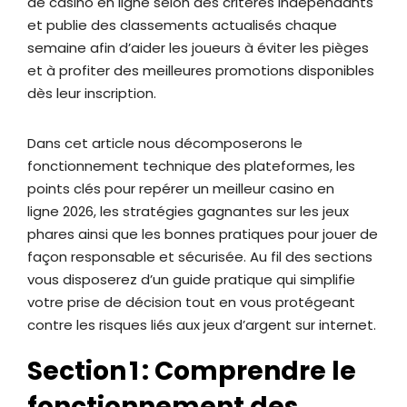
de casino en ligne selon des critères indépendants
et publie des classements actualisés chaque
semaine afin d’aider les joueurs à éviter les pièges
et à profiter des meilleures promotions disponibles
dès leur inscription.
Dans cet article nous décomposerons le
fonctionnement technique des plateformes, les
points clés pour repérer un meilleur casino en
ligne 2026, les stratégies gagnantes sur les jeux
phares ainsi que les bonnes pratiques pour jouer de
façon responsable et sécurisée. Au fil des sections
vous disposerez d’un guide pratique qui simplifie
votre prise de décision tout en vous protégeant
contre les risques liés aux jeux d’argent sur internet.
Section 1 : Comprendre le
fonctionnement des