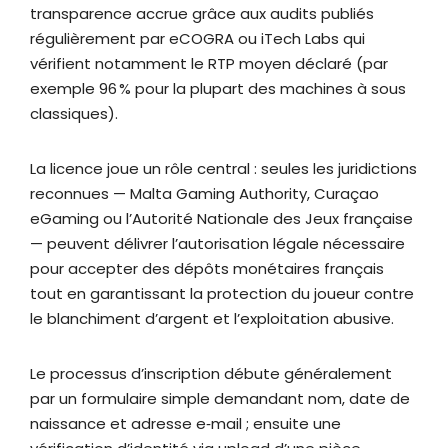
transparence accrue grâce aux audits publiés
régulièrement par eCOGRA ou iTech Labs qui
vérifient notamment le RTP moyen déclaré (par
exemple 96 % pour la plupart des machines à sous
classiques).
La licence joue un rôle central : seules les juridictions
reconnues — Malta Gaming Authority, Curaçao
eGaming ou l’Autorité Nationale des Jeux française
— peuvent délivrer l’autorisation légale nécessaire
pour accepter des dépôts monétaires français
tout en garantissant la protection du joueur contre
le blanchiment d’argent et l’exploitation abusive.
Le processus d’inscription débute généralement
par un formulaire simple demandant nom, date de
naissance et adresse e‑mail ; ensuite une