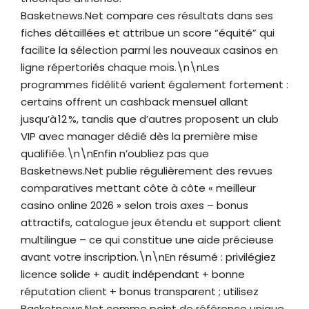
Basketnews.Net compare ces résultats dans ses
fiches détaillées et attribue un score “équité” qui
facilite la sélection parmi les nouveaux casinos en
ligne répertoriés chaque mois.\n\nLes
programmes fidélité varient également fortement :
certains offrent un cashback mensuel allant
jusqu’à 12 %, tandis que d’autres proposent un club
VIP avec manager dédié dès la première mise
qualifiée.\n\nEnfin n’oubliez pas que
Basketnews.Net publie régulièrement des revues
comparatives mettant côte à côte « meilleur
casino online 2026 » selon trois axes – bonus
attractifs, catalogue jeux étendu et support client
multilingue – ce qui constitue une aide précieuse
avant votre inscription.\n\nEn résumé : privilégiez
licence solide + audit indépendant + bonne
réputation client + bonus transparent ; utilisez
Basketnews.Net comme point de référence unique