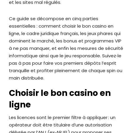
et les sites mal régulés.
Ce guide se décompose en cinq parties
essentielles : comment choisir le bon casino en
ligne, le cadre juridique français, les jeux phares qui
dominent le marché, les bonus et programmes VIP
à ne pas manquer, et enfin les mesures de sécurité
informatique ainsi que le jeu responsable. Suivez‑le
pas à pas pour faire vos premiers dépôts l’esprit
tranquille et profiter pleinement de chaque spin ou
main distribuée.
Choisir le bon casino en
ligne
Les licences sont le premier filtre à appliquer : un
opérateur doit être titulaire d’une autorisation
délivrée par l’ANJ (ex‑ARJEL) pour proposer ses