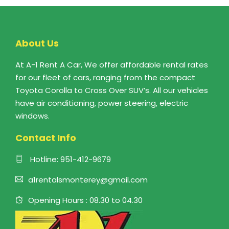
About Us
At A-1 Rent A Car, We offer affordable rental rates
for our fleet of cars, ranging from the compact
Toyota Corolla to Cross Over SUV’s. All our vehicles
have air conditioning, power steering, electric
windows.
Contact Info
Hotline:
951-412-9679
a1rentalsmonterey@gmail.com
Opening Hours : 08.30 to 04.30