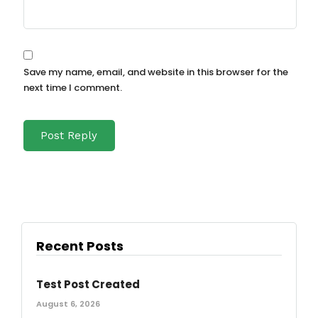
Save my name, email, and website in this browser for the
next time I comment.
Recent Posts
Test Post Created
August 6, 2026