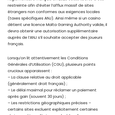
restreinte afin d’éviter l’afflux massif de sites
étrangers non conformes aux exigences locales
(taxes spécifiques ANJ). Ainsi même si un casino
détient une licence Malta Gaming Authority valide, il
devra obtenir une autorisation supplémentaire
auprès de l’ANJ s’il souhaite accepter des joueurs
français.
Lorsqu’on lit attentivement les Conditions
Générales d’Utilisation (CGU), plusieurs points
cruciaux apparaissent :
– La clause relative au droit applicable
(généralement droit français) ;
– Le délai maximal pour réclamer un paiement
après gain (souvent 30 jours) ;
– Les restrictions géographiques précises –
certains sites excluent explicitement certaines