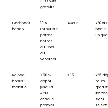
100 tours
gratuits
Cashback
10 %
Aucun
x20 sur
hebdo
retour sur
bonus
pertes
uniqu
nettes
du lundi
au
vendredi
Reload
+50 %
€15
x25 dé
bonus
dépôt
tours
mensuel
jusqu’à
gratuit
€200
limitée
chaque
slots
premier
sélect