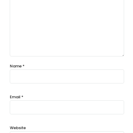
Name
*
Email
*
Website