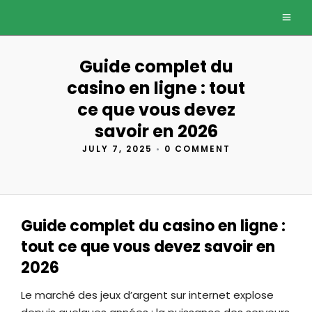
Guide complet du
casino en ligne : tout
ce que vous devez
savoir en 2026
JULY 7, 2025
•
0 COMMENT
Guide complet du casino en ligne :
tout ce que vous devez savoir en
2026
Le marché des jeux d’argent sur internet explose