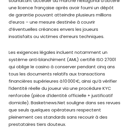
souhaitant accéder au marché hexagonal d’obtenir
une licence française après avoir fourni un dépôt
de garantie pouvant atteindre plusieurs millions
d’euros – une mesure destinée à couvrir
d’éventuelles créances envers les joueurs
insatisfaits ou victimes d’erreurs techniques.
Les exigences légales incluent notamment un
système anti‑blanchiment (AML) certifié ISO 27001
qui oblige le casino à conserver pendant cinq ans
tous les documents relatifs aux transactions
financières supérieures à 10 000 €, ainsi qu’à vérifier
l’identité réelle du joueur via une procédure KYC
renforcée (pièce d’identité officielle + justificatif
domicile). Basketnews.Net souligne dans ses revues
que seuls quelques opérateurs respectent
pleinement ces standards sans recourir à des
prestataires tiers douteux.