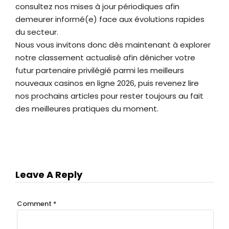
consultez nos mises à jour périodiques afin
demeurer informé(e) face aux évolutions rapides
du secteur.
Nous vous invitons donc dès maintenant à explorer
notre classement actualisé afin dénicher votre
futur partenaire privilégié parmi les meilleurs
nouveaux casinos en ligne 2026, puis revenez lire
nos prochains articles pour rester toujours au fait
des meilleures pratiques du moment.
Leave A Reply
Comment
*