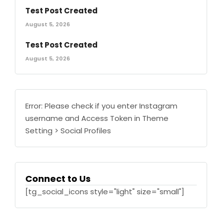
Test Post Created
August 5, 2026
Test Post Created
August 5, 2026
Error: Please check if you enter Instagram
username and Access Token in Theme
Setting > Social Profiles
Connect to Us
[tg_social_icons style="light" size="small"]