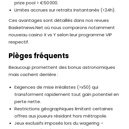
prize pool > €50 000.
Limites accrues sur retraits instantanés (<24h).
Ces avantages sont détaillés dans nos revues
Basketnews.Net où nous comparons notamment
nouveau casino X vs Y selon leur programme VIP
respectif.
Pièges fréquents
Beaucoup promettent des bonus astronomiques
mais cachent derrière :
Exigences de mise irréalistes (>x50) qui
transforment rapidement tout gain potentiel en
perte nette.
Restrictions géographiques limitant certaines
offres aux joueurs résidant hors métropole.
Jeux exclusifs imposés lors du wagering –