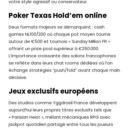
votre style agressif ou conservateur.
Poker Texas Hold’em online
Deux formats majeurs se démarquent : cash
games NL100/200 où chaque pot moyen tourne
autour de €500 et tournois « Sunday Million FR »
offrant un prize pool supérieur à €250 000.
L’importance croissante des salons francophones
se reflète dans leurs chat rooms dédiées où l’on
échange stratégies “push/fold” avant chaque main
décisive.
Jeux exclusifs européens
Des studios comme Yggdrasil France développent
aujourd’hui leurs propres titres exclusifs tels que
« Parisian Heist », mêlant mécaniques RPG avec
jackpot quotidien partagé entre tous les joueurs