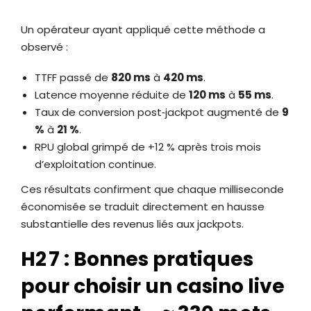
Un opérateur ayant appliqué cette méthode a
observé :
TTFF passé de
820 ms
à
420 ms
.
Latence moyenne réduite de
120 ms
à
55 ms
.
Taux de conversion post‑jackpot augmenté de
9
%
à
21 %
.
RPU global grimpé de +12 % après trois mois
d’exploitation continue.
Ces résultats confirment que chaque milliseconde
économisée se traduit directement en hausse
substantielle des revenus liés aux jackpots.
H2 7 : Bonnes pratiques
pour choisir un casino live