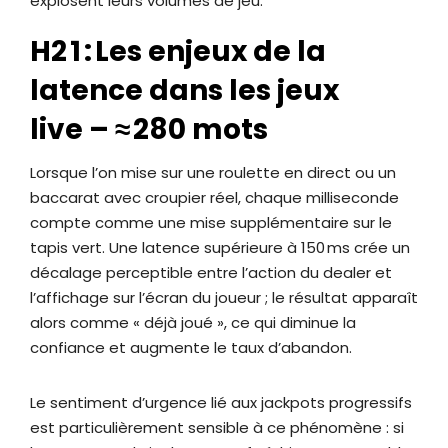
explosent leurs volumes de jeu.
H2 1 : Les enjeux de la
latence dans les jeux
live – ≈ 280 mots
Lorsque l’on mise sur une roulette en direct ou un
baccarat avec croupier réel, chaque milliseconde
compte comme une mise supplémentaire sur le
tapis vert. Une latence supérieure à 150 ms crée un
décalage perceptible entre l’action du dealer et
l’affichage sur l’écran du joueur ; le résultat apparaît
alors comme « déjà joué », ce qui diminue la
confiance et augmente le taux d’abandon.
Le sentiment d’urgence lié aux jackpots progressifs
est particulièrement sensible à ce phénomène : si