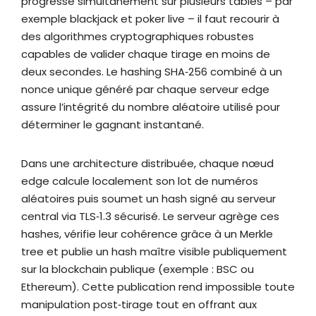
progresse simultanément sur plusieurs tables – par
exemple blackjack et poker live – il faut recourir à
des algorithmes cryptographiques robustes
capables de valider chaque tirage en moins de
deux secondes. Le hashing SHA‑256 combiné à un
nonce unique généré par chaque serveur edge
assure l’intégrité du nombre aléatoire utilisé pour
déterminer le gagnant instantané.
Dans une architecture distribuée, chaque nœud
edge calcule localement son lot de numéros
aléatoires puis soumet un hash signé au serveur
central via TLS‑1.3 sécurisé. Le serveur agrège ces
hashes, vérifie leur cohérence grâce à un Merkle
tree et publie un hash maître visible publiquement
sur la blockchain publique (exemple : BSC ou
Ethereum). Cette publication rend impossible toute
manipulation post‑tirage tout en offrant aux