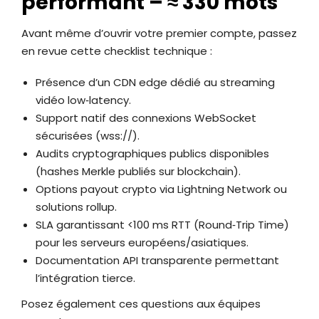
performant – ≈ 330 mots
Avant même d’ouvrir votre premier compte, passez
en revue cette checklist technique :
Présence d’un CDN edge dédié au streaming
vidéo low‑latency.
Support natif des connexions WebSocket
sécurisées (wss://).
Audits cryptographiques publics disponibles
(hashes Merkle publiés sur blockchain).
Options payout crypto via Lightning Network ou
solutions rollup.
SLA garantissant <100 ms RTT (Round‑Trip Time)
pour les serveurs européens/asiatiques.
Documentation API transparente permettant
l’intégration tierce.
Posez également ces questions aux équipes