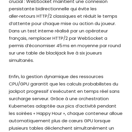
crucial : WebSocket maintient une connexion
persistante bidirectionnelle qui évite les
aller‑retours HTTP/2 classiques et réduit le temps
d’attente pour chaque mise ou action du joueur.
Dans un test interne réalisé par un opérateur
français, remplacer HTTP/2 par WebSocket a
permis d’économiser 45 ms en moyenne par round
sur une table de blackjack live à six joueurs
simultanés.
Enfin, la gestion dynamique des ressources
CPU/GPU garantit que les calculs probabilistes du
jackpot progressif s’exécutent en temps réel sans
surcharge serveur. Grâce à une orchestration
Kubernetes adaptée aux pics d’activité pendant
les soirées « Happy Hour », chaque conteneur alloue
automatiquement plus de cœurs GPU lorsque
plusieurs tables déclenchent simultanément un