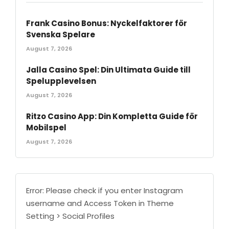
Frank Casino Bonus: Nyckelfaktorer för
Svenska Spelare
August 7, 2026
Jalla Casino Spel: Din Ultimata Guide till
Spelupplevelsen
August 7, 2026
Ritzo Casino App: Din Kompletta Guide för
Mobilspel
August 7, 2026
Error: Please check if you enter Instagram
username and Access Token in Theme
Setting > Social Profiles