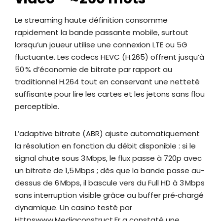
Le streaming haute définition consomme
rapidement la bande passante mobile, surtout
lorsqu’un joueur utilise une connexion LTE ou 5G
fluctuante. Les codecs HEVC (H.265) offrent jusqu’à
50 % d’économie de bitrate par rapport au
traditionnel H.264 tout en conservant une netteté
suffisante pour lire les cartes et les jetons sans flou
perceptible.
L’adaptive bitrate (ABR) ajuste automatiquement
la résolution en fonction du débit disponible : si le
signal chute sous 3 Mbps, le flux passe à 720p avec
un bitrate de 1,5 Mbps ; dès que la bande passe au-
dessus de 6 Mbps, il bascule vers du Full HD à 3 Mbps
sans interruption visible grâce au buffer pré‑chargé
dynamique. Un casino testé par
Httpswww.Mediaconstruct.Fr a constaté une