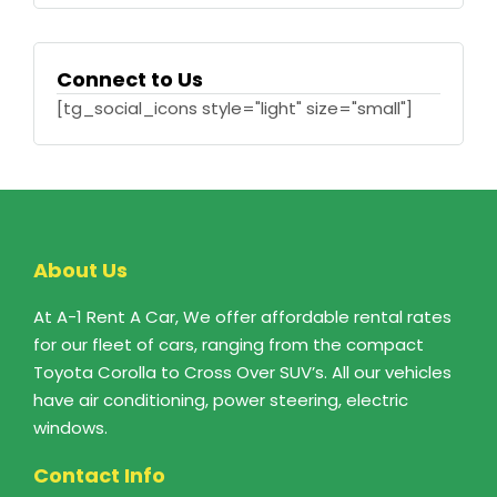
Connect to Us
[tg_social_icons style="light" size="small"]
About Us
At A-1 Rent A Car, We offer affordable rental rates
for our fleet of cars, ranging from the compact
Toyota Corolla to Cross Over SUV’s. All our vehicles
have air conditioning, power steering, electric
windows.
Contact Info