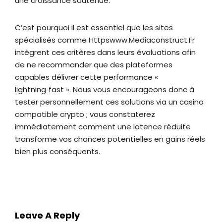
une croissance soutenue.
C’est pourquoi il est essentiel que les sites
spécialisés comme Httpswww.Mediaconstruct.Fr
intègrent ces critères dans leurs évaluations afin
de ne recommander que des plateformes
capables délivrer cette performance «
lightning‑fast ». Nous vous encourageons donc à
tester personnellement ces solutions via un casino
compatible crypto ; vous constaterez
immédiatement comment une latence réduite
transforme vos chances potentielles en gains réels
bien plus conséquents.​
Leave A Reply