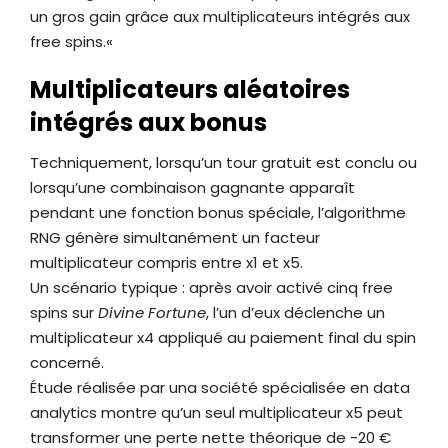
un gros gain grâce aux multiplicateurs intégrés aux
free spins.«
Multiplicateurs aléatoires
intégrés aux bonus
Techniquement, lorsqu’un tour gratuit est conclu ou
lorsqu’une combinaison gagnante apparaît
pendant une fonction bonus spéciale, l’algorithme
RNG génère simultanément un facteur
multiplicateur compris entre x1 et x5.
Un scénario typique : après avoir activé cinq free
spins sur
Divine Fortune
, l’un d’eux déclenche un
multiplicateur x4 appliqué au paiement final du spin
concerné.
Étude réalisée par una société spécialisée en data
analytics montre qu’un seul multiplicateur x5 peut
transformer une perte nette théorique de -20 €