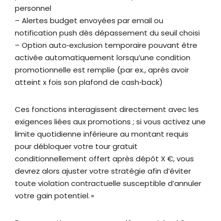
personnel
– Alertes budget envoyées par email ou
notification push dès dépassement du seuil choisi
– Option auto‑exclusion temporaire pouvant être
activée automatiquement lorsqu’une condition
promotionnelle est remplie (par ex., après avoir
atteint x fois son plafond de cash‑back)
Ces fonctions interagissent directement avec les
exigences liées aux promotions ; si vous activez une
limite quotidienne inférieure au montant requis
pour débloquer votre tour gratuit
conditionnellement offert après dépôt X €, vous
devrez alors ajuster votre stratégie afin d’éviter
toute violation contractuelle susceptible d’annuler
votre gain potentiel. »