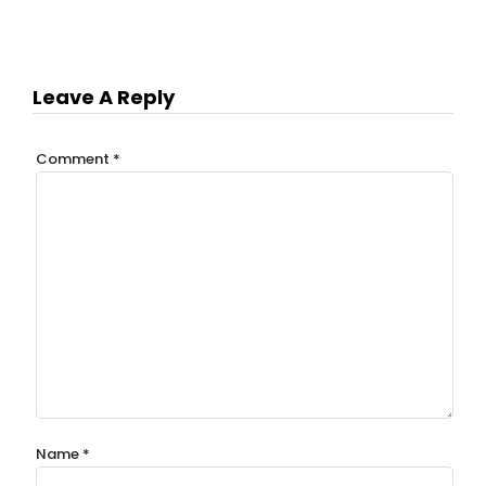
Leave A Reply
Comment
*
Name
*