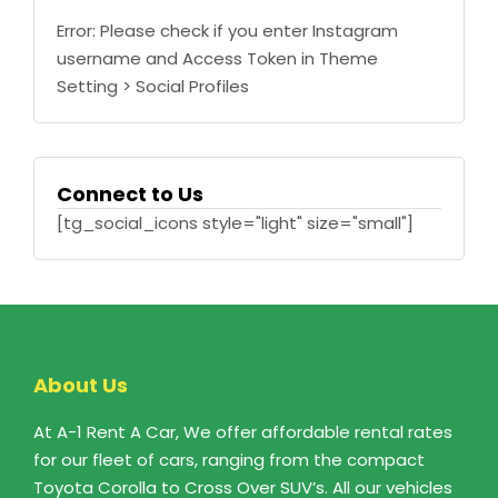
Error: Please check if you enter Instagram
username and Access Token in Theme
Setting > Social Profiles
Connect to Us
[tg_social_icons style="light" size="small"]
About Us
At A-1 Rent A Car, We offer affordable rental rates
for our fleet of cars, ranging from the compact
Toyota Corolla to Cross Over SUV’s. All our vehicles