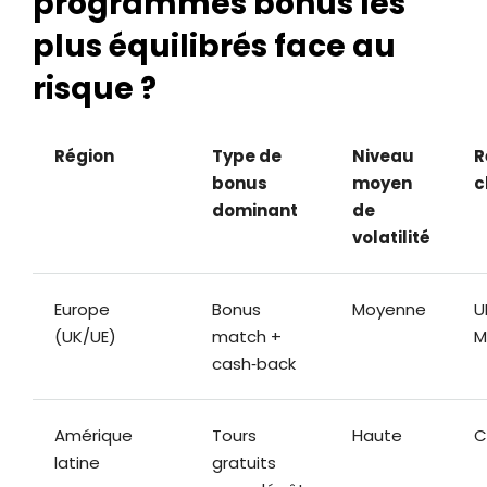
programmes bonus les
plus équilibrés face au
risque ?
Région
Type de
Niveau
R
bonus
moyen
c
dominant
de
volatilité
Europe
Bonus
Moyenne
U
(UK/UE)
match +
M
cash‑back
Amérique
Tours
Haute
C
latine
gratuits