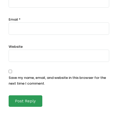
Email
*
Website
Save my name, email, and website in this browser for the
next time I comment.