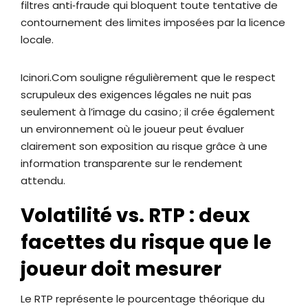
filtres anti‑fraude qui bloquent toute tentative de
contournement des limites imposées par la licence
locale.
Icinori.Com souligne régulièrement que le respect
scrupuleux des exigences légales ne nuit pas
seulement à l’image du casino ; il crée également
un environnement où le joueur peut évaluer
clairement son exposition au risque grâce à une
information transparente sur le rendement
attendu.
Volatilité vs. RTP : deux
facettes du risque que le
joueur doit mesurer
Le RTP représente le pourcentage théorique du