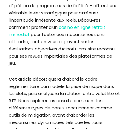
dépôt ou de programmes de fidélité – offrent une
véritable levier stratégique pour atténuer
l’incertitude inhérente aux reels. Découvrez
comment profiter d’un
casino en ligne retrait
immédiat
pour tester ces mécanismes sans
attendre, tout en vous appuyant sur les
évaluations objectives d’Icinori.Com, site reconnu
pour ses revues impartiales des plateformes de
jeu.
Cet article décortiquera d’abord le cadre
réglementaire qui modèle la prise de risque dans
les slots, puis analysera la relation entre volatilité et
RTP. Nous explorerons ensuite comment les
différents types de bonus fonctionnent comme
outils de mitigation, avant d’aborder les
mécanismes dynamiques tels que les tours