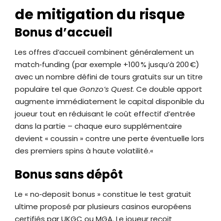
de mitigation du risque
Bonus d’accueil
Les offres d’accueil combinent généralement un
match‑funding (par exemple +100 % jusqu’à 200 €)
avec un nombre défini de tours gratuits sur un titre
populaire tel que
Gonzo’s Quest
. Ce double apport
augmente immédiatement le capital disponible du
joueur tout en réduisant le coût effectif d’entrée
dans la partie – chaque euro supplémentaire
devient « coussin » contre une perte éventuelle lors
des premiers spins à haute volatilité.«
Bonus sans dépôt
Le « no‑deposit bonus » constitue le test gratuit
ultime proposé par plusieurs casinos européens
certifiés par UKGC ou MGA. Le joueur reçoit