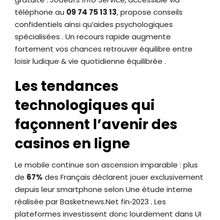
téléphone au
09 74 75 13 13
, propose conseils
confidentiels ainsi qu’aides psychologiques
spécialisées . Un recours rapide augmente
fortement vos chances retrouver équilibre entre
loisir ludique & vie quotidienne équilibrée .
Les tendances
technologiques qui
façonnent l’avenir des
casinos en ligne
Le mobile continue son ascension imparable : plus
de
67%
des Français déclarent jouer exclusivement
depuis leur smartphone selon Une étude interne
réalisée par Basketnews.Net fin‑2023 . Les
plateformes investissent donc lourdement dans UI