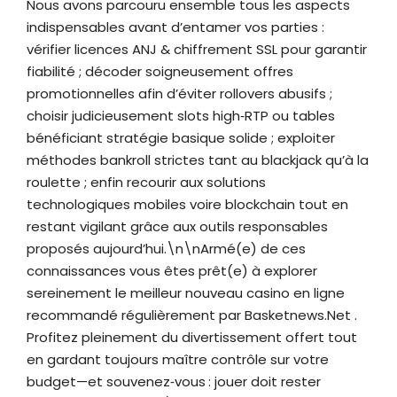
Nous avons parcouru ensemble tous les aspects
indispensables avant d’entamer vos parties :
vérifier licences ANJ & chiffrement SSL pour garantir
fiabilité ; décoder soigneusement offres
promotionnelles afin d’éviter rollovers abusifs ;
choisir judicieusement slots high‑RTP ou tables
bénéficiant stratégie basique solide ; exploiter
méthodes bankroll strictes tant au blackjack qu’à la
roulette ; enfin recourir aux solutions
technologiques mobiles voire blockchain tout en
restant vigilant grâce aux outils responsables
proposés aujourd’hui.\n\nArmé(e) de ces
connaissances vous êtes prêt(e) à explorer
sereinement le meilleur nouveau casino en ligne
recommandé régulièrement par Basketnews.Net .
Profitez pleinement du divertissement offert tout
en gardant toujours maître contrôle sur votre
budget—et souvenez‑vous : jouer doit rester