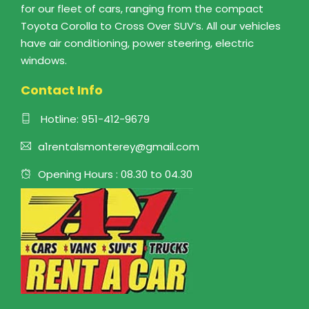
for our fleet of cars, ranging from the compact
Toyota Corolla to Cross Over SUV’s. All our vehicles
have air conditioning, power steering, electric
windows.
Contact Info
Hotline:
951-412-9679
a1rentalsmonterey@gmail.com
Opening Hours : 08.30 to 04.30