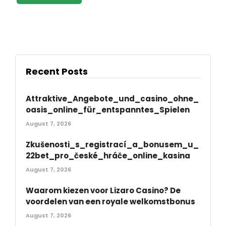
Recent Posts
Attraktive_Angebote_und_casino_ohne_
oasis_online_für_entspanntes_Spielen
August 7, 2026
Zkušenosti_s_registrací_a_bonusem_u_
22bet_pro_české_hráče_online_kasina
August 7, 2026
Waarom kiezen voor Lizaro Casino? De
voordelen van een royale welkomstbonus
August 7, 2026