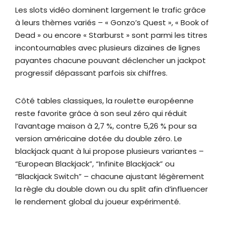
Les slots vidéo dominent largement le trafic grâce
à leurs thèmes variés – « Gonzo’s Quest », « Book of
Dead » ou encore « Starburst » sont parmi les titres
incontournables avec plusieurs dizaines de lignes
payantes chacune pouvant déclencher un jackpot
progressif dépassant parfois six chiffres.
Côté tables classiques, la roulette européenne
reste favorite grâce à son seul zéro qui réduit
l’avantage maison à 2,7 %, contre 5,26 % pour sa
version américaine dotée du double zéro. Le
blackjack quant à lui propose plusieurs variantes –
“European Blackjack”, “Infinite Blackjack” ou
“Blackjack Switch” – chacune ajustant légèrement
la règle du double down ou du split afin d’influencer
le rendement global du joueur expérimenté.