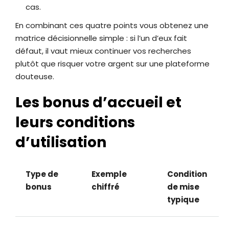
cas.
En combinant ces quatre points vous obtenez une
matrice décisionnelle simple : si l’un d’eux fait
défaut, il vaut mieux continuer vos recherches
plutôt que risquer votre argent sur une plateforme
douteuse.
Les bonus d’accueil et
leurs conditions
d’utilisation
Type de
Exemple
Condition
bonus
chiffré
de mise
typique