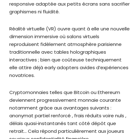
responsive adaptée aux petits écrans sans sacrifier
graphismes ni fluidité.
Réalité virtuelle (VR) ouvre quant à elle une nouvelle
dimension immersive où salons virtuels
reproduisent fidèlement atmosphère parisienne
traditionnelle avec tables holographiques
interactives ; bien que coûteuse techniquement
elle attire déjà early adopters avides d’expériences
novatrices.
Cryptomonnaies telles que Bitcoin ou Ethereum
deviennent progressivement monnaie courante
notamment grâce aux avantages suivants :
anonymat partiel renforcé , frais réduits voire nuls ,
délais quasi‑instantanés tant côté dépôt que
retrait… Cela répond particulièrement aux joueurs
soucieux confidentialité financière.