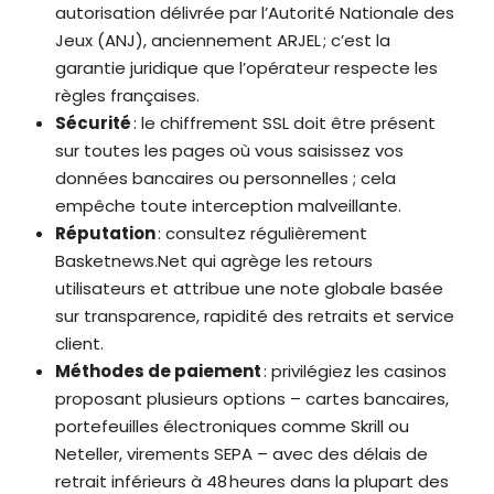
autorisation délivrée par l’Autorité Nationale des
Jeux (ANJ), anciennement ARJEL ; c’est la
garantie juridique que l’opérateur respecte les
règles françaises.
Sécurité
: le chiffrement SSL doit être présent
sur toutes les pages où vous saisissez vos
données bancaires ou personnelles ; cela
empêche toute interception malveillante.
Réputation
: consultez régulièrement
Basketnews.Net qui agrège les retours
utilisateurs et attribue une note globale basée
sur transparence, rapidité des retraits et service
client.
Méthodes de paiement
: privilégiez les casinos
proposant plusieurs options – cartes bancaires,
portefeuilles électroniques comme Skrill ou
Neteller, virements SEPA – avec des délais de
retrait inférieurs à 48 heures dans la plupart des