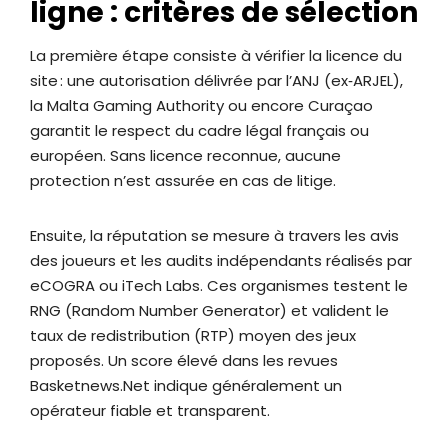
ligne : critères de sélection
La première étape consiste à vérifier la licence du
site : une autorisation délivrée par l’ANJ (ex‑ARJEL),
la Malta Gaming Authority ou encore Curaçao
garantit le respect du cadre légal français ou
européen. Sans licence reconnue, aucune
protection n’est assurée en cas de litige.
Ensuite, la réputation se mesure à travers les avis
des joueurs et les audits indépendants réalisés par
eCOGRA ou iTech Labs. Ces organismes testent le
RNG (Random Number Generator) et valident le
taux de redistribution (RTP) moyen des jeux
proposés. Un score élevé dans les revues
Basketnews.Net indique généralement un
opérateur fiable et transparent.