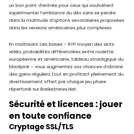
un bon point d’entrée pour ceux qui souhaitent
expérimenter l’ambiance du dés sans se perdre
dans la multitude d’options secondaires proposées
dans les versions américaines plus complexes.
En maîtrisant ces bases – RTP moyen des slots
vidéo, probabilités différenciées entre roulette
européenne et américaine, tableau stratégique du
blackjack – vous augmentez vos chances d’obtenir
des gains réguliers tout en profitant pleinement du
divertissement offert par chaque jeu phare
répertorié sur Basketnews.Net.
Sécurité et licences : jouer
en toute confiance
Cryptage SSL/TLS