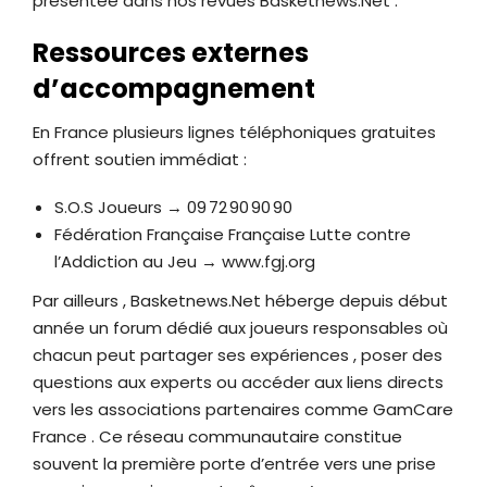
présentée dans nos revues Basketnews.Net .
Ressources externes
d’accompagnement
En France plusieurs lignes téléphoniques gratuites
offrent soutien immédiat :
S.O.S Joueurs → 09 72 90 90 90
Fédération Française Française Lutte contre
l’Addiction au Jeu → www.fgj.org
Par ailleurs , Basketnews.Net héberge depuis début
année un forum dédié aux joueurs responsables où
chacun peut partager ses expériences , poser des
questions aux experts ou accéder aux liens directs
vers les associations partenaires comme GamCare
France . Ce réseau communautaire constitue
souvent la première porte d’entrée vers une prise