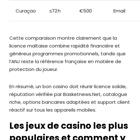
Curaçao
≤72 h
€500
Email
Cette comparaison montre clairement que la
licence maltaise combine rapidité financière et
généreux programmes promotionnels, tandis que
l’ANJ reste la référence française en matière de
protection du joueur.
En résumé, un bon casino doit réunir licence solide,
réputation vérifiée par Basketnews.Net, catalogue
riche, options bancaires adaptées et support client
réactif sur tous les appareils mobiles.
Les jeux de casino les plus
populaires et comment y