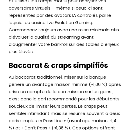
et utilisez les temps morts pour analyser vos
adversaires virtuels – même si ceux-ci sont
représentés par des avatars IA contrôlés par le
logiciel du casino live Evolution Gaming.
Commencez toujours avec une mise minimale afin
d’évaluer la qualité du streaming avant
d’augmenter votre bankroll sur des tables à enjeux
plus élevés.
Baccarat & craps simplifiés
Au baccarat traditionnel, miser sur la banque
génère un avantage maison minime (~1,06 %) après
prise en compte de la commission sur les gains ;
c’est donc le pari recommandé pour les débutants
soucieux de limiter leurs pertes. Le craps peut
sembler intimidant mais se résume souvent à deux
paris simples : « Pass Line » (avantage maison ≈1,41
%) et « Don’t Pass » (≈1,36 %). Ces options offrent