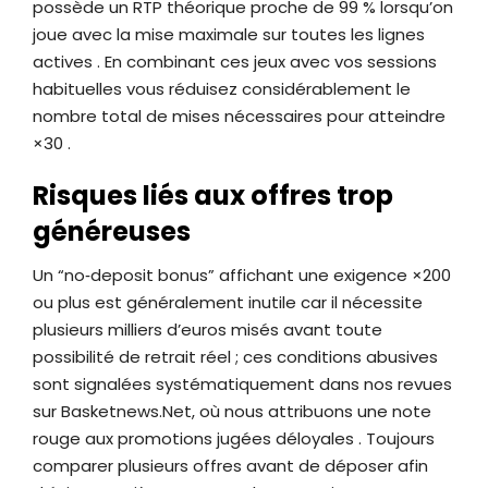
possède un RTP théorique proche de 99 % lorsqu’on
joue avec la mise maximale sur toutes les lignes
actives . En combinant ces jeux avec vos sessions
habituelles vous réduisez considérablement le
nombre total de mises nécessaires pour atteindre
×30 .
Risques liés aux offres trop
généreuses
Un “no‑deposit bonus” affichant une exigence ×200
ou plus est généralement inutile car il nécessite
plusieurs milliers d’euros misés avant toute
possibilité de retrait réel ; ces conditions abusives
sont signalées systématiquement dans nos revues
sur Basketnews.Net, où nous attribuons une note
rouge aux promotions jugées déloyales . Toujours
comparer plusieurs offres avant de déposer afin