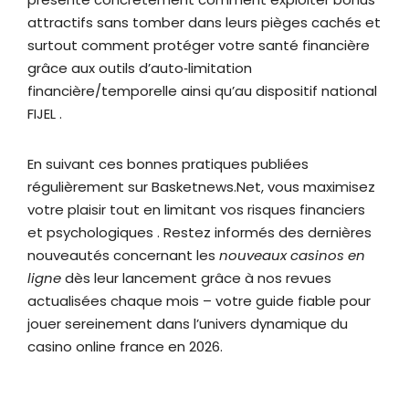
attractifs sans tomber dans leurs pièges cachés et
surtout comment protéger votre santé financière
grâce aux outils d’auto‑limitation
financière/temporelle ainsi qu’au dispositif national
FIJEL .
En suivant ces bonnes pratiques publiées
régulièrement sur Basketnews.Net, vous maximisez
votre plaisir tout en limitant vos risques financiers
et psychologiques . Restez informés des dernières
nouveautés concernant les
nouveaux casinos en
ligne
dès leur lancement grâce à nos revues
actualisées chaque mois – votre guide fiable pour
jouer sereinement dans l’univers dynamique du
casino online france en 2026.​