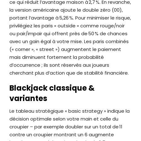
ce qui réduit l’avantage maison à 2,7 %. En revanche,
la version américaine ajoute le double zéro (00),
portant l’avantage à 5,26 %. Pour minimiser le risque,
privilégiez les paris « outside » comme rouge/noir
ou pair/impair qui offrent près de 50 % de chances
avec un gain égal à votre mise. Les paris combinés
(« corner », « street ») augmentent le paiement
mais diminuent fortement la probabilité
d’occurrence ; ils sont réservés aux joueurs
cherchant plus d’action que de stabilité financière.
Blackjack classique &
variantes
Le tableau stratégique « basic strategy » indique la
décision optimale selon votre main et celle du
croupier – par exemple doubler sur un total de 11
contre un croupier montrant un 6 augmente