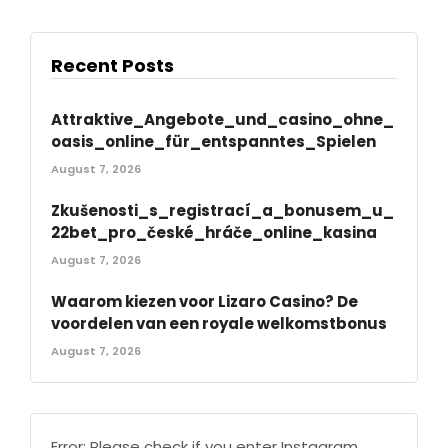
Recent Posts
Attraktive_Angebote_und_casino_ohne_
oasis_online_für_entspanntes_Spielen
August 7, 2026
Zkušenosti_s_registrací_a_bonusem_u_
22bet_pro_české_hráče_online_kasina
August 7, 2026
Waarom kiezen voor Lizaro Casino? De
voordelen van een royale welkomstbonus
August 7, 2026
Error: Please check if you enter Instagram