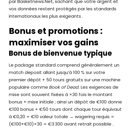
par Basketnews.Net, sachant que votre argent et
vos données restent protégés par les standards
internationaux les plus exigeants .
Bonus et promotions :
maximiser vos gains
Bonus de bienvenue typique
Le package standard comprend généralement un
match deposit allant jusqu’à 100 % sur votre
premier dépôt + 50 tours gratuits sur une machine
populaire comme
Book of Dead
. Les exigences de
mise sont souvent fixées à ×30 fois le montant
bonus + mise initiale ; ainsi un dépôt de €100 donne
€100 bonus + €50 tours dont chaque tour équivaut
à €0,20 = €10 valeur totale → wagering requis =
(€100+€10)×30 = €3 300 avant retrait possible .