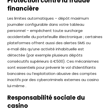
Protection contre la fraude
financière
Les limites automatiques – dépôt maximum
journalier configurable dans votre tableau
personnel – empêchent toute surcharge
accidentelle du portefeuille électronique ; certaines
plateformes offrent aussi des alertes SMS ou
e‑mail dès qu’une activité inhabituelle est
détectée (par exemple plusieurs dépôts
consécutifs supérieurs à €500). Ces mécanismes
sont essentiels pour prévenir le vol d’identifiants
bancaires ou l’exploitation abusive des comptes
inactifs par des cybercriminels externes au casino
lui‑même .
Responsabilité sociale du
casino