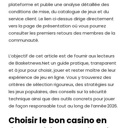
plateforme et publie une analyse détaillée des
conditions de mise, du catalogue de jeux et du
service client. Le lien ci‑dessus dirige directement
vers la page de présentation où vous pourrez
consulter les premiers retours des membres de la
communauté.
L’objectif de cet article est de fournir aux lecteurs
de Basketnews.Net un guide pratique, transparent
et à jour pour choisir, jouer et rester maître de leur
expérience de jeu en ligne. Vous y trouverez des
critères de sélection rigoureux, des stratégies sur
les jeux populaires, des conseils sur la sécurité
technique ainsi que des outils concrets pour jouer
de façon responsable tout au long de l’année 2026.
Choisir le bon casino en