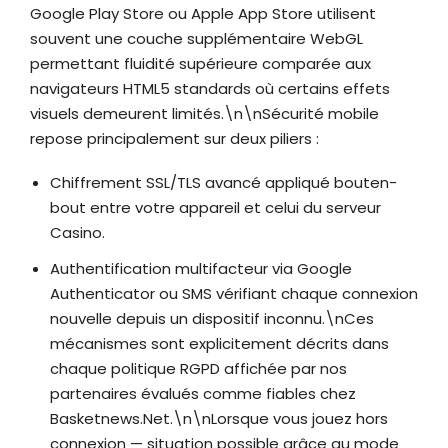
Google Play Store ou Apple App Store utilisent
souvent une couche supplémentaire WebGL
permettant fluidité supérieure comparée aux
navigateurs HTML5 standards où certains effets
visuels demeurent limités.\n\nSécurité mobile
repose principalement sur deux piliers :
Chiffrement SSL/TLS avancé appliqué bout­en­
bout entre votre appareil et celui du serveur
Casino.
Authentification multifacteur via Google
Authenticator ou SMS vérifiant chaque connexion
nouvelle depuis un dispositif inconnu.\nCes
mécanismes sont explicitement décrits dans
chaque politique RGPD affichée par nos
partenaires évalués comme fiables chez
Basketnews.Net.\n\nLorsque vous jouez hors
connexion — situation possible grâce au mode