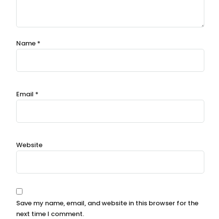
Name
*
Email
*
Website
Save my name, email, and website in this browser for the
next time I comment.