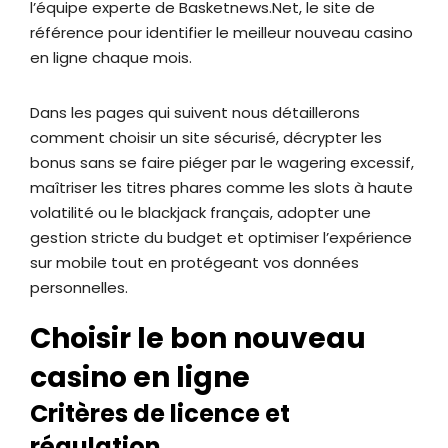
l’équipe experte de Basketnews.Net, le site de
référence pour identifier le meilleur nouveau casino
en ligne chaque mois.
Dans les pages qui suivent nous détaillerons
comment choisir un site sécurisé, décrypter les
bonus sans se faire piéger par le wagering excessif,
maîtriser les titres phares comme les slots à haute
volatilité ou le blackjack français, adopter une
gestion stricte du budget et optimiser l’expérience
sur mobile tout en protégeant vos données
personnelles.
Choisir le bon nouveau
casino en ligne
Critères de licence et
régulation