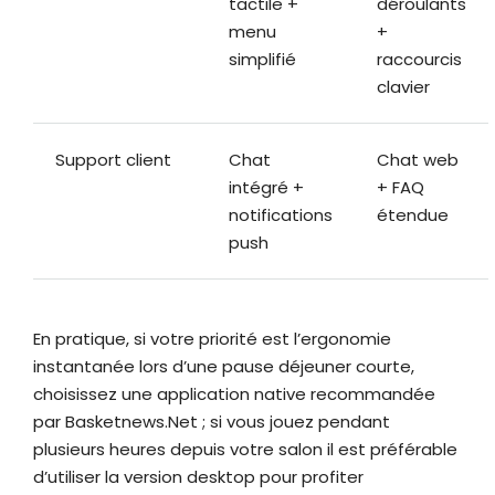
tactile +
déroulants
menu
+
simplifié
raccourcis
clavier
Support client
Chat
Chat web
intégré +
+ FAQ
notifications
étendue
push
En pratique, si votre priorité est l’ergonomie
instantanée lors d’une pause déjeuner courte,
choisissez une application native recommandée
par Basketnews.Net ; si vous jouez pendant
plusieurs heures depuis votre salon il est préférable
d’utiliser la version desktop pour profiter