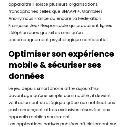
apparaître il existe plusieurs organisations
francophones telles que SNAAPF+, Gamblers
Anonymous France ou encore La Fédération
Française Jeux Responsable qui proposent lignes
téléphoniques gratuites ainsi qu’un
accompagnement psychologique confidentiel.
Optimiser son expérience
mobile & sécuriser ses
données
Le jeu depuis smartphone offre aujourd’hui
davantage qu’une simple commodité ; il devient
véritablement stratégique grâce aux notifications
push annonçant offres exclusives réservées aux
appareils mobiles seulement.
Les applications natives publiées officiellement sur