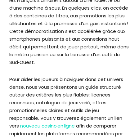
les Français s’amusent autour d’une roulette ou
d’une machine à sous. En quelques clics, on accède
à des centaines de titres, aux promotions les plus
alléchantes et à la promesse d’un gain instantané !
Cette démocratisation s’est accélérée grâce aux
smartphones puissants et aux connexions haut
débit qui permettent de jouer partout, même dans
le métro parisien ou sur la terrasse d’un café du
Sud‑Ouest.
Pour aider les joueurs à naviguer dans cet univers
dense, nous vous présentons un guide structuré
autour des critères les plus fiables : licences
reconnues, catalogue de jeux varié, offres
promotionnelles claires et outils de jeu
responsable. Vous y trouverez également un lien
vers
nouveau casino en ligne
afin de comparer
rapidement les plateformes recommandées par