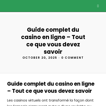
Guide complet du
casino en ligne – Tout
ce que vous devez
savoir
OCTOBER 20, 2025
•
0 COMMENT
Guide complet du casino en ligne
– Tout ce que vous devez savoir
Les casinos virtuels ont transformé la façon dont