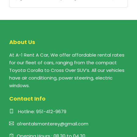
About Us
At A-1 Rent A Car, We offer affordable rental rates
for our fleet of cars, ranging from the compact
Toyota Corolla to Cross Over SUV’s. All our vehicles
have air conditioning, power steering, electric
windows.
Contact Info
Hotline:
951-412-9679
a1rentalsmonterey@gmail.com
Opening Hours : 08.30 to 04.30