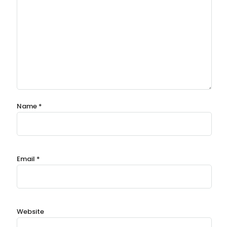
Name
*
Email
*
Website