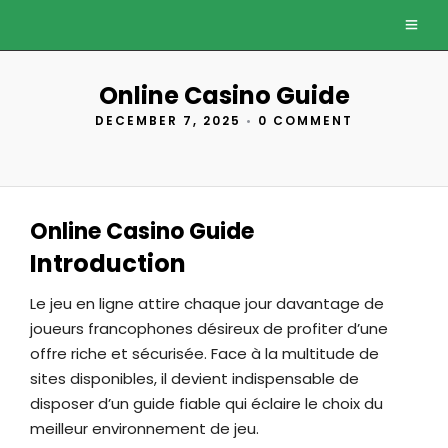
Online Casino Guide
DECEMBER 7, 2025
•
0 COMMENT
Online Casino Guide
Introduction
Le jeu en ligne attire chaque jour davantage de
joueurs francophones désireux de profiter d’une
offre riche et sécurisée. Face à la multitude de
sites disponibles, il devient indispensable de
disposer d’un guide fiable qui éclaire le choix du
meilleur environnement de jeu.