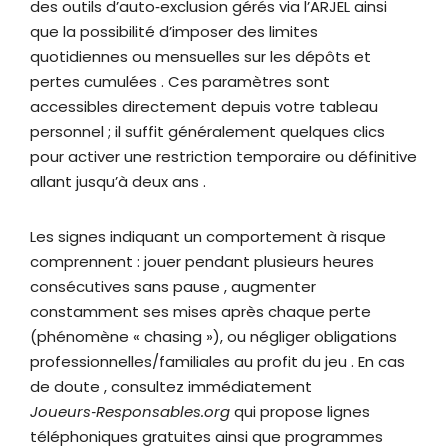
des outils d’auto‑exclusion gérés via l’ARJEL ainsi
que la possibilité d’imposer des limites
quotidiennes ou mensuelles sur les dépôts et
pertes cumulées . Ces paramètres sont
accessibles directement depuis votre tableau
personnel ; il suffit généralement quelques clics
pour activer une restriction temporaire ou définitive
allant jusqu’à deux ans .
Les signes indiquant un comportement à risque
comprennent : jouer pendant plusieurs heures
consécutives sans pause , augmenter
constamment ses mises après chaque perte
(phénomène « chasing »), ou négliger obligations
professionnelles/familiales au profit du jeu . En cas
de doute , consultez immédiatement
Joueurs‑Responsables.org
qui propose lignes
téléphoniques gratuites ainsi que programmes