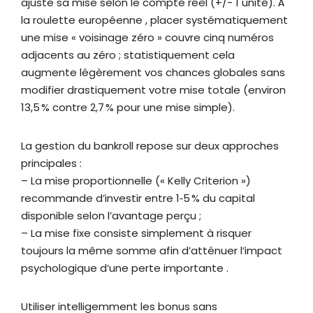
ajuste sa mise selon le compte réel (+/- 1 unité). À
la roulette européenne , placer systématiquement
une mise « voisinage zéro » couvre cinq numéros
adjacents au zéro ; statistiquement cela
augmente légèrement vos chances globales sans
modifier drastiquement votre mise totale (environ
13,5 % contre 2,7 % pour une mise simple).
La gestion du bankroll repose sur deux approches
principales :
– La mise proportionnelle (« Kelly Criterion »)
recommande d’investir entre 1‑5 % du capital
disponible selon l’avantage perçu ;
– La mise fixe consiste simplement à risquer
toujours la même somme afin d’atténuer l’impact
psychologique d’une perte importante .
Utiliser intelligemment les bonus sans