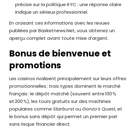
précise sur la politique KYC ; une réponse claire
indique un sérieux professionnel.
En croisant ces informations avec les revues
publiées par Basketnews.Net, vous obtenez un
aperçu complet avant toute mise d’argent.
Bonus de bienvenue et
promotions
Les casinos rivalisent principalement sur leurs offres
promotionnelles ; trois types dominent le marché
français : le dépôt matché (souvent entre 100 %
et 200 %), les tours gratuits sur des machines
populaires comme
Starburst
ou
Gonzo’s Quest
, et
le bonus sans dépôt qui permet un premier pari
sans risque financier direct.