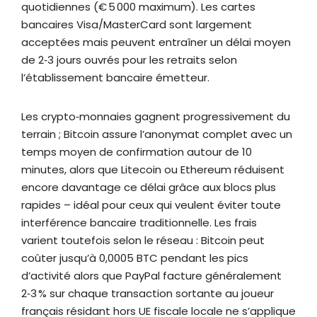
quotidiennes (€ 5 000 maximum). Les cartes
bancaires Visa/MasterCard sont largement
acceptées mais peuvent entraîner un délai moyen
de 2‑3 jours ouvrés pour les retraits selon
l’établissement bancaire émetteur.
Les crypto‑monnaies gagnent progressivement du
terrain ; Bitcoin assure l’anonymat complet avec un
temps moyen de confirmation autour de 10
minutes, alors que Litecoin ou Ethereum réduisent
encore davantage ce délai grâce aux blocs plus
rapides – idéal pour ceux qui veulent éviter toute
interférence bancaire traditionnelle. Les frais
varient toutefois selon le réseau : Bitcoin peut
coûter jusqu’à 0,0005 BTC pendant les pics
d’activité alors que PayPal facture généralement
2‑3 % sur chaque transaction sortante au joueur
français résidant hors UE fiscale locale ne s’applique