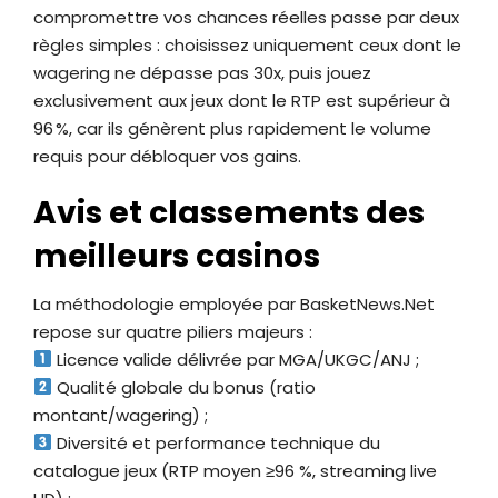
compromettre vos chances réelles passe par deux
règles simples : choisissez uniquement ceux dont le
wagering ne dépasse pas 30x, puis jouez
exclusivement aux jeux dont le RTP est supérieur à
96 %, car ils génèrent plus rapidement le volume
requis pour débloquer vos gains.
Avis et classements des
meilleurs casinos
La méthodologie employée par BasketNews.Net
repose sur quatre piliers majeurs :
Licence valide délivrée par MGA/UKGC/ANJ ;
Qualité globale du bonus (ratio
montant/wagering) ;
Diversité et performance technique du
catalogue jeux (RTP moyen ≥96 %, streaming live