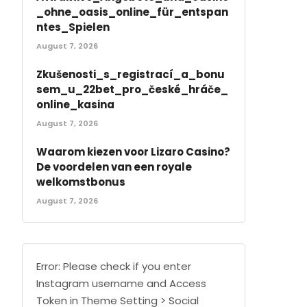
_ohne_oasis_online_für_entspan
ntes_Spielen
August 7, 2026
Zkušenosti_s_registrací_a_bonu
sem_u_22bet_pro_české_hráče_
online_kasina
August 7, 2026
Waarom kiezen voor Lizaro Casino?
De voordelen van een royale
welkomstbonus
August 7, 2026
Error: Please check if you enter
Instagram username and Access
Token in Theme Setting > Social