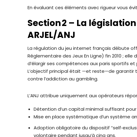
En évaluant ces éléments avec rigueur vous évit
Section 2 – La législation
ARJEL/ANJ
La régulation du jeu internet français débute of
Réglementaire des Jeux En Ligne) fin 2010 ; elle
d’élargir ses compétences aux paris sportifs et
L’objectif principal était —et reste—de garantir
contre l’addiction au gambling.
L’ANJ attribue uniquement aux opérateurs répon
Détention d’un capital minimal suffisant pour 
Mise en place systématique d’un système anti
Adoption obligatoire du dispositif “self‑excl
volontaire pendant jusqu’à cinq ans.