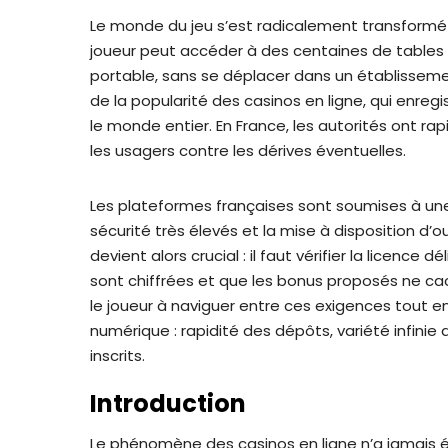
Le monde du jeu s’est radicalement transformé d
joueur peut accéder à des centaines de tables 
portable, sans se déplacer dans un établisseme
de la popularité des casinos en ligne, qui enre
le monde entier. En France, les autorités ont r
les usagers contre les dérives éventuelles.
Les plateformes françaises sont soumises à une 
sécurité très élevés et la mise à disposition d’o
devient alors crucial : il faut vérifier la licence
sont chiffrées et que les bonus proposés ne cac
le joueur à naviguer entre ces exigences tout e
numérique : rapidité des dépôts, variété infini
inscrits.
Introduction
Le phénomène des casinos en ligne n’a jamais é