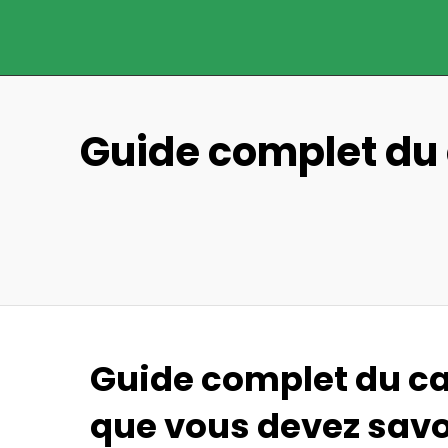
Guide complet du 
Guide complet du cas
que vous devez savo