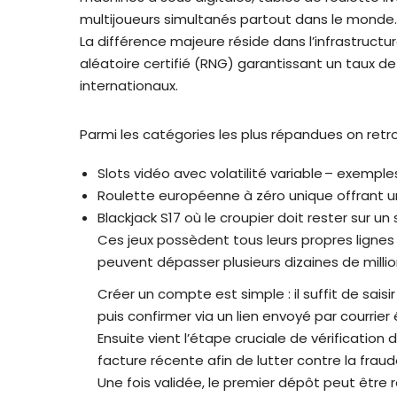
multijoueurs simultanés partout dans le monde.
La différence majeure réside dans l’infrastructur
aléatoire certifié (RNG) garantissant un taux d
internationaux.
Parmi les catégories les plus répandues on retro
Slots vidéo avec volatilité variable – exemple
Roulette européenne à zéro unique offrant u
Blackjack S17 où le croupier doit rester sur un 
Ces jeux possèdent tous leurs propres lignes 
peuvent dépasser plusieurs dizaines de millio
Créer un compte est simple : il suffit de saisi
puis confirmer via un lien envoyé par courrier
Ensuite vient l’étape cruciale de vérification 
facture récente afin de lutter contre la fraud
Une fois validée, le premier dépôt peut être 