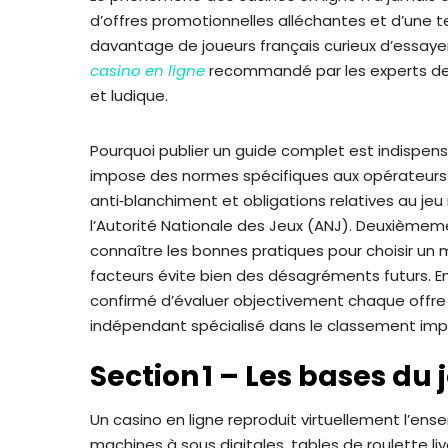
d’offres promotionnelles alléchantes et d’une t
davantage de joueurs français curieux d’essayer
casino en ligne
recommandé par les experts de 
et ludique.
Pourquoi publier un guide complet est indispens
impose des normes spécifiques aux opérateurs ag
anti‑blanchiment et obligations relatives au je
l’Autorité Nationale des Jeux (ANJ). Deuxième
connaître les bonnes pratiques pour choisir un 
facteurs évite bien des désagréments futurs. E
confirmé d’évaluer objectivement chaque offre g
indépendant spécialisé dans le classement impa
Section 1 – Les bases du 
Un casino en ligne reproduit virtuellement l’ens
machines à sous digitales, tables de roulette li