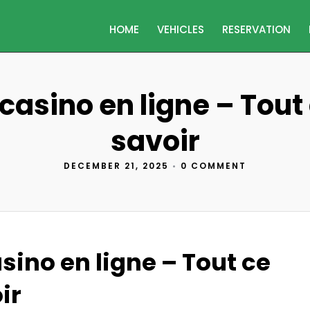
HOME
VEHICLES
RESERVATION
casino en ligne – Tout
savoir
DECEMBER 21, 2025
•
0 COMMENT
ino en ligne – Tout ce
ir