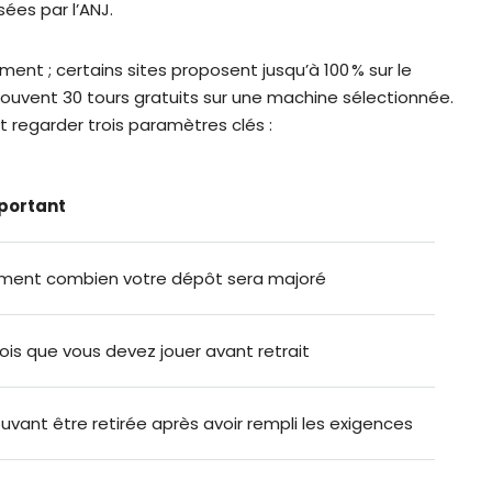
ées par l’ANJ.
nt ; certains sites proposent jusqu’à 100 % sur le
uvent 30 tours gratuits sur une machine sélectionnée.
t regarder trois paramètres clés :
mportant
ment combien votre dépôt sera majoré
s que vous devez jouer avant retrait
vant être retirée après avoir rempli les exigences