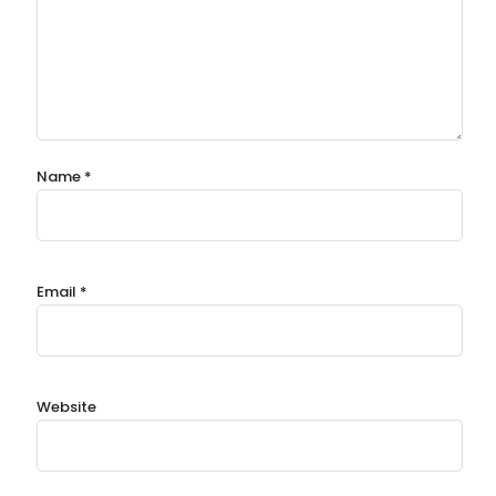
Name
*
Email
*
Website