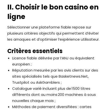
II. Choisir le bon casino en
ligne
Sélectionner une plateforme fiable repose sur
plusieurs critères objectifs qui permettent d’éviter
les arnaques et d’optimiser l’expérience utilisateur.
Critères essentiels
Licence fiable délivrée par l’ANJ ou équivalent
européen ;
Réputation mesurée par les avis clients sur des
sites spécialisés tels que Basketnews.Net,
Trustpilot ou AskGamblers ;
Catalogue varié incluant plus de 1500 titres
différents dont au moins 200 machines à sous
nouvelles chaque mois ;
Méthodes de paiement diversifiées : cartes