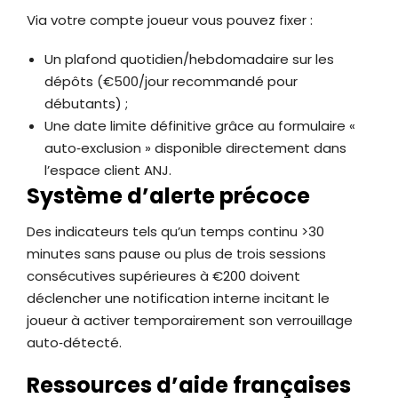
Via votre compte joueur vous pouvez fixer :
Un plafond quotidien/hebdomadaire sur les
dépôts (€500/jour recommandé pour
débutants) ;
Une date limite définitive grâce au formulaire «
auto‑exclusion » disponible directement dans
l’espace client ANJ.
Système d’alerte précoce
Des indicateurs tels qu’un temps continu >30
minutes sans pause ou plus de trois sessions
consécutives supérieures à €200 doivent
déclencher une notification interne incitant le
joueur à activer temporairement son verrouillage
auto‑détecté.
Ressources d’aide françaises