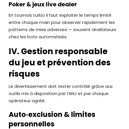
Poker & jeux live dealer
En tournois turbo il faut exploiter le temps limité
entre chaque main pour observer rapidement les
patterns de mise adverses — souvent révélateurs
chez les bots automatisés.
IV. Gestion responsable
du jeu et prévention des
risques
Le divertissement doit rester contrôlé grâce aux
outils mis à disposition par l’ANJ et par chaque
opérateur agréé.
Auto‑exclusion & limites
personnelles