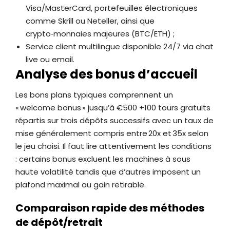
Visa/MasterCard, portefeuilles électroniques
comme Skrill ou Neteller, ainsi que
crypto‑monnaies majeures (BTC/ETH) ;
Service client multilingue disponible 24/7 via chat
live ou email.
Analyse des bonus d’accueil
Les bons plans typiques comprennent un
« welcome bonus » jusqu’à €500 +100 tours gratuits
répartis sur trois dépôts successifs avec un taux de
mise généralement compris entre 20x et 35x selon
le jeu choisi. Il faut lire attentivement les conditions
: certains bonus excluent les machines à sous
haute volatilité tandis que d’autres imposent un
plafond maximal au gain retirable.
Comparaison rapide des méthodes
de dépôt/retrait