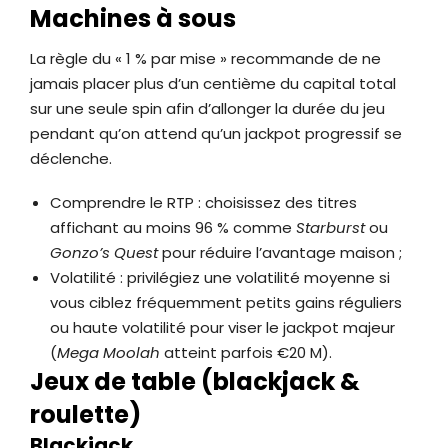
Machines à sous
La règle du « 1 % par mise » recommande de ne
jamais placer plus d’un centième du capital total
sur une seule spin afin d’allonger la durée du jeu
pendant qu’on attend qu’un jackpot progressif se
déclenche.
Comprendre le RTP : choisissez des titres
affichant au moins 96 % comme
Starburst
ou
Gonzo’s Quest
pour réduire l’avantage maison ;
Volatilité : privilégiez une volatilité moyenne si
vous ciblez fréquemment petits gains réguliers
ou haute volatilité pour viser le jackpot majeur
(
Mega Moolah
atteint parfois €20 M).
Jeux de table (blackjack &
roulette)
Blackjack