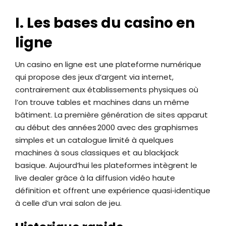
I. Les bases du casino en
ligne
Un casino en ligne est une plateforme numérique
qui propose des jeux d’argent via internet,
contrairement aux établissements physiques où
l’on trouve tables et machines dans un même
bâtiment. La première génération de sites apparut
au début des années 2000 avec des graphismes
simples et un catalogue limité à quelques
machines à sous classiques et au blackjack
basique. Aujourd’hui les plateformes intègrent le
live dealer grâce à la diffusion vidéo haute
définition et offrent une expérience quasi‑identique
à celle d’un vrai salon de jeu.