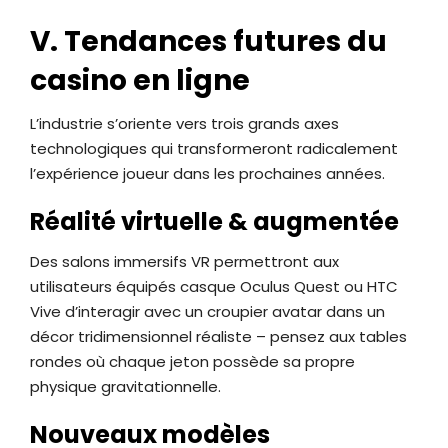
V. Tendances futures du
casino en ligne
L’industrie s’oriente vers trois grands axes
technologiques qui transformeront radicalement
l’expérience joueur dans les prochaines années.
Réalité virtuelle & augmentée
Des salons immersifs VR permettront aux
utilisateurs équipés casque Oculus Quest ou HTC
Vive d’interagir avec un croupier avatar dans un
décor tridimensionnel réaliste – pensez aux tables
rondes où chaque jeton possède sa propre
physique gravitationnelle.
Nouveaux modèles