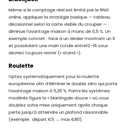
Même si le comptage réel est limité par le RNG
online, appliquer la stratégie basique — tableau
décisionnel selon la carte visible du croupier —
diminue l’avantage maison à moins de 0,5 %. Un
exemple concret : face à un dealer montrant un 6
et possédant une main totale entre12–16 vous
devriez toujours rester (« stand »).
Roulette
Optez systématiquement pour la roulette
européenne afin d’éliminer le double zéro qui porte
l’avantage maison à 5,26 %. Parmi les systèmes
modérés figure la « Martingale douce » où vous
doublez votre mise uniquement après chaque
perte jusqu’à atteindre un plafond raisonnable
(exemple : départ €5 → max €80).