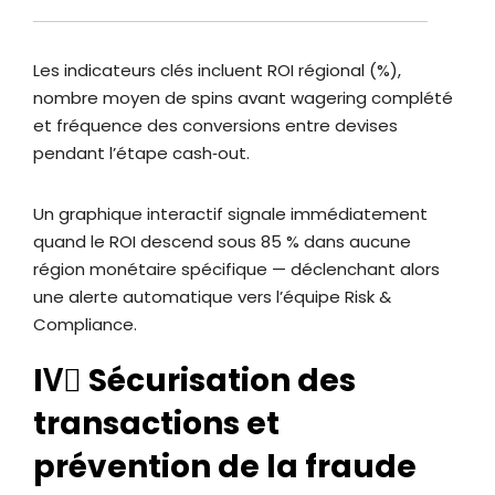
Les indicateurs clés incluent ROI régional (%),
nombre moyen de spins avant wagering complété
et fréquence des conversions entre devises
pendant l’étape cash‑out.
Un graphique interactif signale immédiatement
quand le ROI descend sous 85 % dans aucune
région monétaire spécifique — déclenchant alors
une alerte automatique vers l’équipe Risk &
Compliance.
IV️⃣ Sécurisation des
transactions et
prévention de la fraude