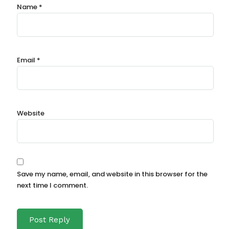
Name
*
Email
*
Website
Save my name, email, and website in this browser for the
next time I comment.