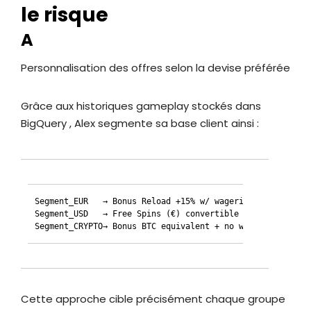
le risque
A
Personnalisation des offres selon la devise préférée
Grâce aux historiques gameplay stockés dans
BigQuery , Alex segmente sa base client ainsi :
Segment_EUR   → Bonus Reload +15% w/ wagering x20

Segment_USD   → Free Spins (€) convertible at spot rate

Cette approche cible précisément chaque groupe