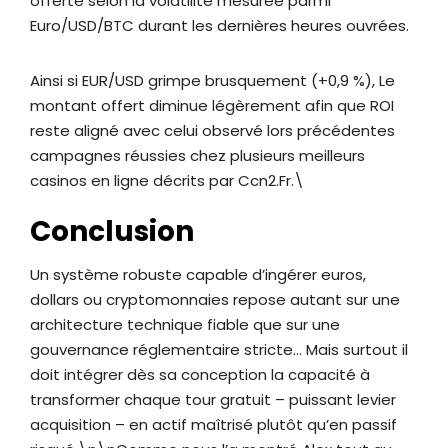
offerte selon la volatilité mesurée parmi
Euro/USD/BTC durant les dernières heures ouvrées.
Ainsi si EUR/USD grimpe brusquement (+0,9 %), Le
montant offert diminue légèrement afin que ROI
reste aligné avec celui observé lors précédentes
campagnes réussies chez plusieurs meilleurs
casinos en ligne décrits par Ccn2.Fr.\
Conclusion
Un système robuste capable d’ingérer euros,
dollars ou cryptomonnaies repose autant sur une
architecture technique fiable que sur une
gouvernance réglementaire stricte… Mais surtout il
doit intégrer dès sa conception la capacité à
transformer chaque tour gratuit – puissant levier
acquisition – en actif maîtrisé plutôt qu’en passif