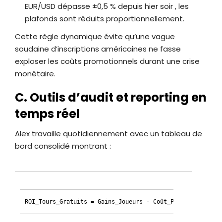
EUR/USD dépasse ±0,5 % depuis hier soir , les
plafonds sont réduits proportionnellement.
Cette règle dynamique évite qu’une vague
soudaine d’inscriptions américaines ne fasse
exploser les coûts promotionnels durant une crise
monétaire.
C. Outils d’audit et reporting en
temps réel
Alex travaille quotidiennement avec un tableau de
bord consolidé montrant :