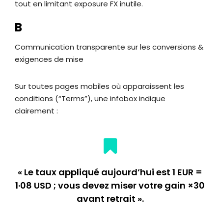
tout en limitant exposure FX inutile.
B
Communication transparente sur les conversions &
exigences de mise
Sur toutes pages mobiles où apparaissent les
conditions (“Terms”), une infobox indique
clairement :
« Le taux appliqué aujourd’hui est 1 EUR =
1·08 USD ; vous devez miser votre gain ×30
avant retrait ».