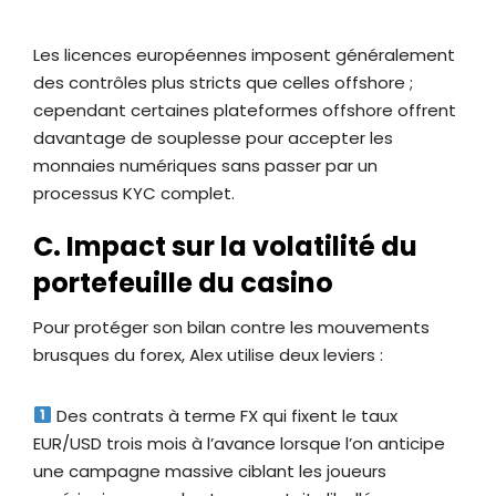
Les licences européennes imposent généralement
des contrôles plus stricts que celles offshore ;
cependant certaines plateformes offshore offrent
davantage de souplesse pour accepter les
monnaies numériques sans passer par un
processus KYC complet.
C. Impact sur la volatilité du
portefeuille du casino
Pour protéger son bilan contre les mouvements
brusques du forex, Alex utilise deux leviers :
Des contrats à terme FX qui fixent le taux
EUR/USD trois mois à l’avance lorsque l’on anticipe
une campagne massive ciblant les joueurs