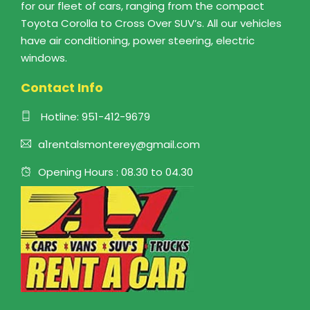
for our fleet of cars, ranging from the compact
Toyota Corolla to Cross Over SUV’s. All our vehicles
have air conditioning, power steering, electric
windows.
Contact Info
Hotline:
951-412-9679
a1rentalsmonterey@gmail.com
Opening Hours : 08.30 to 04.30