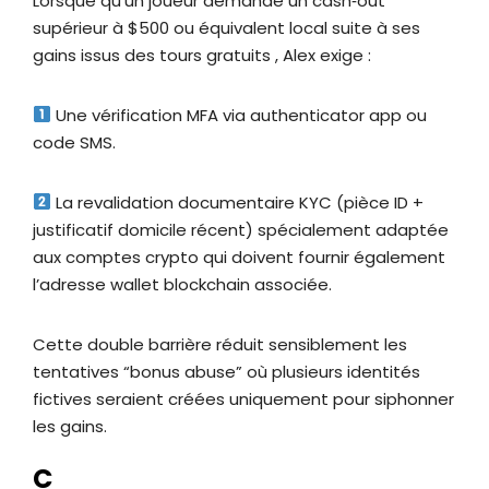
Lorsque qu’un joueur demande un cash‑out
supérieur à $500 ou équivalent local suite à ses
gains issus des tours gratuits , Alex exige :
Une vérification MFA via authenticator app ou
code SMS.
La revalidation documentaire KYC (pièce ID +
justificatif domicile récent) spécialement adaptée
aux comptes crypto qui doivent fournir également
l’adresse wallet blockchain associée.
Cette double barrière réduit sensiblement les
tentatives “bonus abuse” où plusieurs identités
fictives seraient créées uniquement pour siphonner
les gains.
C