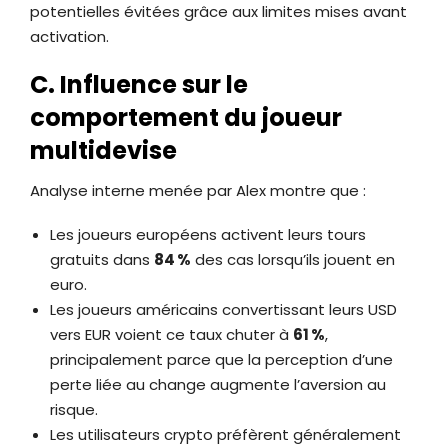
potentielles évitées grâce aux limites mises avant
activation.
C. Influence sur le
comportement du joueur
multidevise
Analyse interne menée par Alex montre que :
Les joueurs européens activent leurs tours
gratuits dans
84 %
des cas lorsqu’ils jouent en
euro.
Les joueurs américains convertissant leurs USD
vers EUR voient ce taux chuter à
61 %
,
principalement parce que la perception d’une
perte liée au change augmente l’aversion au
risque.
Les utilisateurs crypto préfèrent généralement