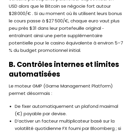
USD alors que le Bitcoin se négocie fort autour
$28 000/€ . Si au moment où ils utilisent leurs bonus
le cours passe à $27 500/€, chaque euro vaut plus
peu près $31 dans leur portefeuille original ‑
entraînant ainsi une perte supplémentaire
potentielle pour le casino équivalente à environ 5–7
% du budget promotionnel initial.
B. Contrôles internes et limites
automatisées
Le moteur GMP (Game Management Platform)
permet désormais :
De fixer automatiquement un plafond maximal
(€) payable par devise.
D’activer un facteur multiplicateur basé sur la
volatilité quotidienne FX fourni par Bloomberg ; si