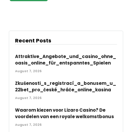
Recent Posts
Attraktive_Angebote_und_casino_ohne_
oasis_online_für_entspanntes_Spielen
August 7, 2026
Zkušenosti_s_registrací_a_bonusem_u_
22bet_pro_české_hráče_online_kasina
August 7, 2026
Waarom kiezen voor Lizaro Casino? De
voordelen van een royale welkomstbonus
August 7, 2026