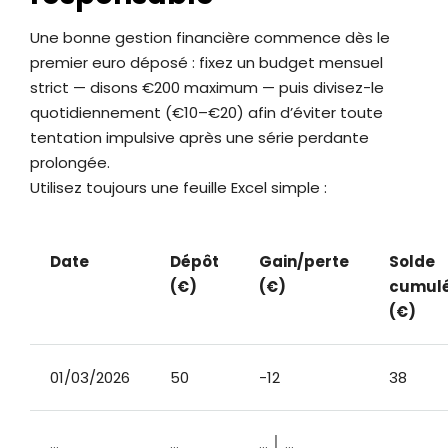
Une bonne gestion financière commence dès le
premier euro déposé : fixez un budget mensuel
strict — disons €200 maximum — puis divisez-le
quotidiennement (€10–€20) afin d’éviter toute
tentation impulsive après une série perdante
prolongée.
Utilisez toujours une feuille Excel simple :
Date
Dépôt
Gain/perte
Solde
(€)
(€)
cumul
(€)
01/03/2026
50
-12
38
…
…
… │ …