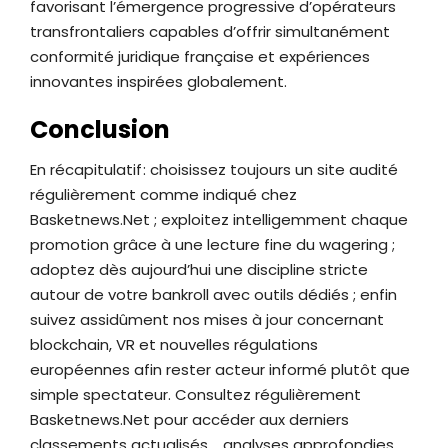
favorisant l’émergence progressive d’opérateurs
transfrontaliers capables d’offrir simultanément
conformité juridique française et expériences
innovantes inspirées globalement.
Conclusion
En récapitulatif : choisissez toujours un site audité
régulièrement comme indiqué chez
Basketnews.Net ; exploitez intelligemment chaque
promotion grâce à une lecture fine du wagering ;
adoptez dès aujourd’hui une discipline stricte
autour de votre bankroll avec outils dédiés ; enfin
suivez assidûment nos mises à jour concernant
blockchain, VR et nouvelles régulations
européennes afin rester acteur informé plutôt que
simple spectateur.​ Consultez régulièrement
Basketnews.Net pour accéder aux derniers
classements actualisés、analyses approfondies、