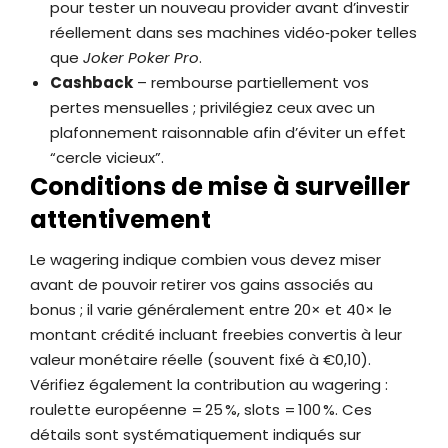
pour tester un nouveau provider avant d’investir
réellement dans ses machines vidéo‑poker telles
que
Joker Poker Pro
.
Cashback
– rembourse partiellement vos
pertes mensuelles ; privilégiez ceux avec un
plafonnement raisonnable afin d’éviter un effet
“cercle vicieux”.
Conditions de mise à surveiller
attentivement
Le wagering indique combien vous devez miser
avant de pouvoir retirer vos gains associés au
bonus ; il varie généralement entre 20× et 40× le
montant crédité incluant freebies convertis à leur
valeur monétaire réelle (souvent fixé à €0,10).
Vérifiez également la contribution au wagering :
roulette européenne = 25 %, slots = 100 %. Ces
détails sont systématiquement indiqués sur