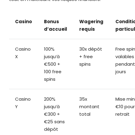
Casino
Bonus
Wagering
Conditi
d’accueil
requis
particu
Casino
100%
30x dépôt
Free spi
X
jusqu’à
+ free
valables
€500 +
spins
pendant
100 free
jours
spins
Casino
200%
35x
Mise mi
Y
jusqu’à
montant
€10 pour
€300 +
total
retrait
€25 sans
dépôt