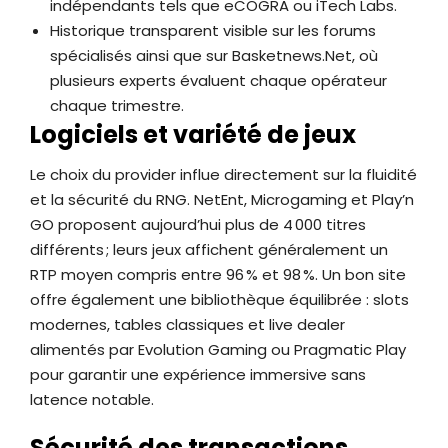
indépendants tels que eCOGRA ou iTech Labs.
Historique transparent visible sur les forums
spécialisés ainsi que sur Basketnews.Net, où
plusieurs experts évaluent chaque opérateur
chaque trimestre.
Logiciels et variété de jeux
Le choix du provider influe directement sur la fluidité
et la sécurité du RNG. NetEnt, Microgaming et Play’n
GO proposent aujourd’hui plus de 4 000 titres
différents ; leurs jeux affichent généralement un
RTP moyen compris entre 96 % et 98 %. Un bon site
offre également une bibliothèque équilibrée : slots
modernes, tables classiques et live dealer
alimentés par Evolution Gaming ou Pragmatic Play
pour garantir une expérience immersive sans
latence notable.
Sécurité des transactions