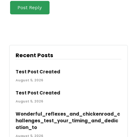
Recent Posts
Test Post Created
August 5, 2026
Test Post Created
August 5, 2026
Wonderful_reflexes_and_chickenroad_c
hallenges_test_your_timing_and_dedic
ation_to
August 5, 2026