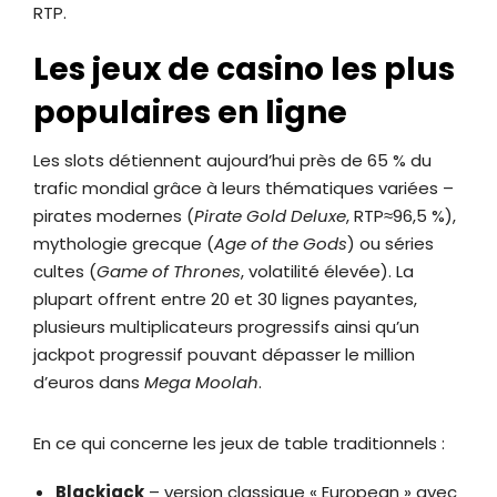
RTP.
Les jeux de casino les plus
populaires en ligne
Les slots détiennent aujourd’hui près de 65 % du
trafic mondial grâce à leurs thématiques variées –
pirates modernes (
Pirate Gold Deluxe
, RTP≈96,5 %),
mythologie grecque (
Age of the Gods
) ou séries
cultes (
Game of Thrones
, volatilité élevée). La
plupart offrent entre 20 et 30 lignes payantes,
plusieurs multiplicateurs progressifs ainsi qu’un
jackpot progressif pouvant dépasser le million
d’euros dans
Mega Moolah
.
En ce qui concerne les jeux de table traditionnels :
Blackjack
– version classique « European » avec