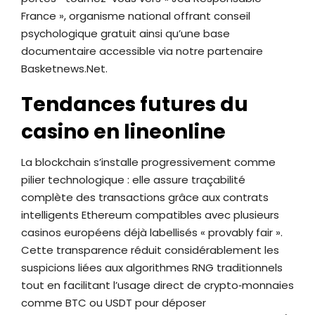
France », organisme national offrant conseil
psychologique gratuit ainsi qu’une base
documentaire accessible via notre partenaire
Basketnews.Net.
Tendances futures du
casino en line​online​
La blockchain s’installe progressivement comme
pilier technologique : elle assure traçabilité
complète des transactions grâce aux contrats
intelligents Ethereum compatibles avec plusieurs
casinos européens déjà labellisés « provably fair ».
Cette transparence réduit considérablement les
suspicions liées aux algorithmes RNG traditionnels
tout en facilitant l’usage direct de crypto‑monnaies
comme BTC ou USDT pour déposer