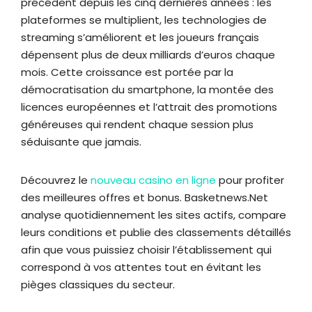
précédent depuis les cinq dernières années : les
plateformes se multiplient, les technologies de
streaming s’améliorent et les joueurs français
dépensent plus de deux milliards d’euros chaque
mois. Cette croissance est portée par la
démocratisation du smartphone, la montée des
licences européennes et l’attrait des promotions
généreuses qui rendent chaque session plus
séduisante que jamais.
Découvrez le
nouveau casino en ligne
pour profiter
des meilleures offres et bonus. Basketnews.Net
analyse quotidiennement les sites actifs, compare
leurs conditions et publie des classements détaillés
afin que vous puissiez choisir l’établissement qui
correspond à vos attentes tout en évitant les
pièges classiques du secteur.