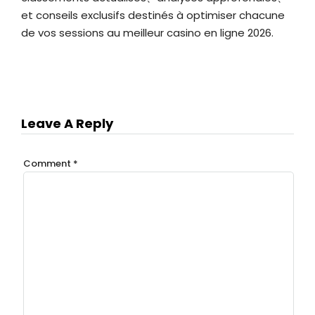
et conseils exclusifs destinés à optimiser chacune
de vos sessions au meilleur casino en ligne 2026.​
Leave A Reply
Comment
*