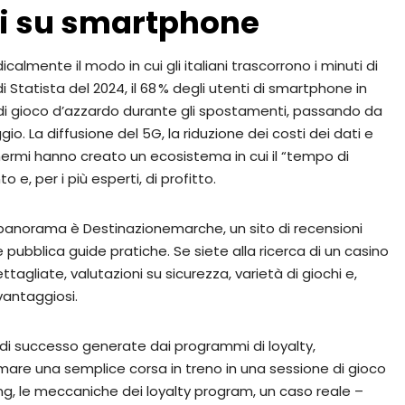
ori su smartphone
lmente il modo in cui gli italiani trascorrono i minuti di
 Statista del 2024, il 68 % degli utenti di smartphone in
p di gioco d’azzardo durante gli spostamenti, passando da
io. La diffusione del 5G, la riduzione dei costi dei dati e
schermi hanno creato un ecosistema in cui il “tempo di
e, per i più esperti, di profitto.
o panorama è Destinazionemarche, un sito di recensioni
 pubblica guide pratiche. Se siete alla ricerca di un casino
liate, valutazioni su sicurezza, varietà di giochi e,
vantaggiosi.
 di successo generate dai programmi di loyalty,
are una semplice corsa in treno in una sessione di gioco
g, le meccaniche dei loyalty program, un caso reale –