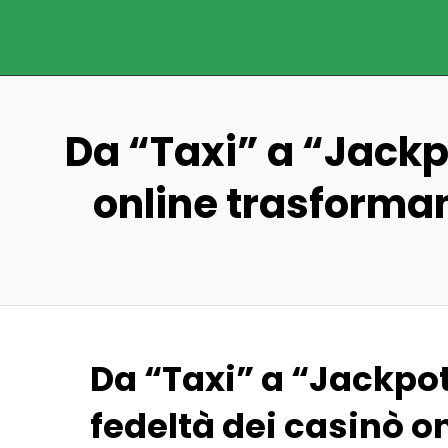
Da “Taxi” a “Jackp
online trasforman
Da “Taxi” a “Jackpo
fedeltà dei casinò o