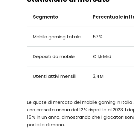
Segmento
Percentuale in It
Mobile gaming totale
57 %
Depositi da mobile
€ 1,9 Mrd
Utenti attivi mensili
3,4 M
Le quote di mercato del mobile gaming in Italia
una crescita annua del 12 % rispetto al 2023. I d
15 % in un anno, dimostrando che i giocatori so
portata di mano.