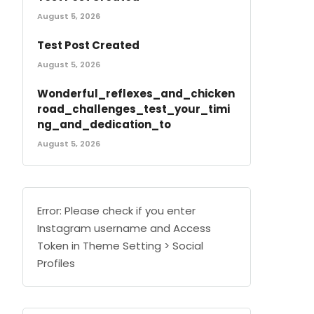
August 5, 2026
Test Post Created
August 5, 2026
Wonderful_reflexes_and_chicken
road_challenges_test_your_timi
ng_and_dedication_to
August 5, 2026
Error: Please check if you enter
Instagram username and Access
Token in Theme Setting > Social
Profiles