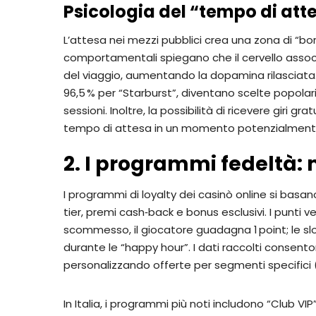
Psicologia del “tempo di att
L’attesa nei mezzi pubblici crea una zona di “bor
comportamentali spiegano che il cervello associa
del viaggio, aumentando la dopamina rilasciata.
96,5 % per “Starburst”, diventano scelte popola
sessioni. Inoltre, la possibilità di ricevere giri gr
tempo di attesa in un momento potenzialmente 
2. I programmi fedeltà: 
I programmi di loyalty dei casinò online si basa
tier, premi cash‑back e bonus esclusivi. I punti 
scommesso, il giocatore guadagna 1 point; le sl
durante le “happy hour”. I dati raccolti consento
personalizzando offerte per segmenti specifici
In Italia, i programmi più noti includono “Club VI