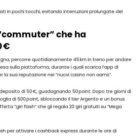
ti in pochi tocchi, evitando interruzioni prolungate del
il “commuter” che ha
0 €
ogna, percorre quotidianamente 45 km in treno per andare
esa sulla piattaforma, durante i quali scarica l’app di
r la sua reputazione nei “nuovi casino non aams”.
 deposito di 50 €, guadagnando 50 point. Dopo tre giorni di
glia di 500 point, sbloccando il tier Argento e un bonus
erta “giri flash” che gli regala 20 giri gratuiti su “Mega
push per attivare i cashback express durante le ore di