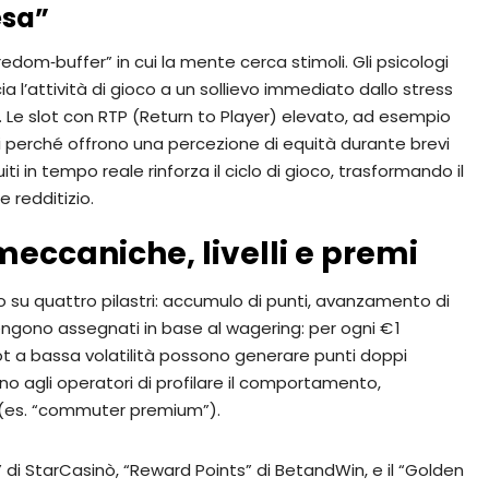
esa”
edom‑buffer” in cui la mente cerca stimoli. Gli psicologi
 l’attività di gioco a un sollievo immediato dallo stress
 Le slot con RTP (Return to Player) elevato, ad esempio
ri perché offrono una percezione di equità durante brevi
atuiti in tempo reale rinforza il ciclo di gioco, trasformando il
redditizio.
meccaniche, livelli e premi
no su quattro pilastri: accumulo di punti, avanzamento di
vengono assegnati in base al wagering: per ogni € 1
ot a bassa volatilità possono generare punti doppi
no agli operatori di profilare il comportamento,
 (es. “commuter premium”).
P” di StarCasinò, “Reward Points” di BetandWin, e il “Golden